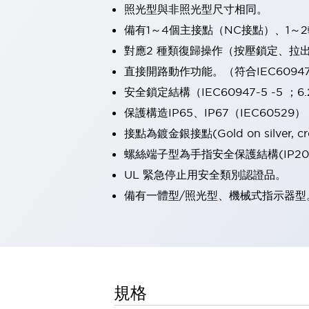
照光型與非照光型尺寸相同。
瀏覽全部
機器人
備有1～4個主接點（NC接點）、1～
使人機協作更安全、更高效
對應2 種類復歸操作（按壓鎖定、拉
發揮協作機器人潛力的安全措施
瀏覽全部
直接開路動作功能。（符合IEC60947-5 
半導體
安全鎖定結構（IEC60947-5 -5 ；6.
提高半導體製造裝置設計自由度的方法
瞬間完成開關的更換，避免停機時間拉長
保護構造IP65、IP67（IEC60529）
充分對應安全標準
瀏覽全部
接點為鍍金銀接點(Gold on silver, cros
瀏覽全部
螺絲端子型為手指安全保護結構(IP20
解決方案
UL 緊急停止用安全類別認證品。
IIoT（工業物聯網）
去面板化
RFID 認證
備有一體型/照光型、機械式指示器型
安全及其未來
安全及其未來 | 解決⽅案
瀏覽全部
從基礎了解安全元件
瀏覽全部
規格
資源與文件