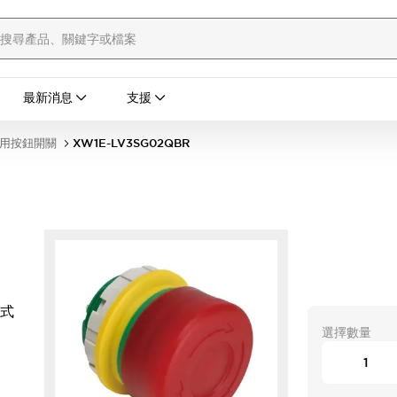
最新消息
支援
用按鈕開關
XW1E-LV3SG02QBR
光式
選擇數量