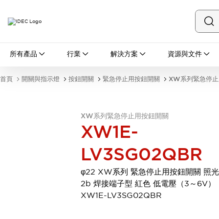
所有產品
所有產品
行業
解決方案
資源與文件
開關與指示燈
按鈕開關
首頁
開關與指示燈
按鈕開關
緊急停止用按鈕開關
XW系列緊急停止
指示燈和蜂鳴器
瀏覽全部
安全與防爆
XW系列緊急停止用按鈕開關
安全設備
防爆設備
XW1E-
瀏覽全部
盤櫃
LV3SG02QBR
繼電器·計時器
電源供應器
φ22 XW系列 緊急停止用按鈕開關 照
回路保護器
2b 焊接端子型 紅色 低電壓（3～6V）
LED照明裝置
XW1E-LV3SG02QBR
端子台
瀏覽全部
自動化