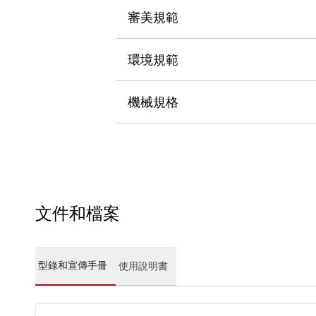
CAD檔
審美規範
型錄和宣傳手冊
影片專區
選型系統
環境規範
軟體下載
邏輯模擬器
機械規格
產品資安通知
最新消息
新聞中心
活動
促銷活動
部落格
支援
文件和檔案
聯絡我們
服務據點
產品變更/停產通知
RoHS指令對應
型錄和宣傳手冊
使用說明書
認證與標準