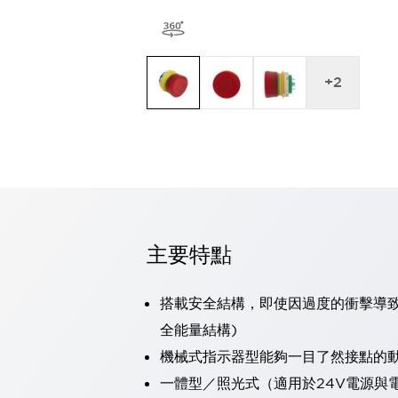
可程式控制器
可程式人機介面
工業乙太網路設備
瀏覽全部
+
2
自動識別
自動識別
感測器
瀏覽全部
行業
汽車
工業機器人的潛在風險，從第三者角度徹底驗證
減少安全柵內的人身事故
兼顧良好的視認性及減少維修工時
主要特點
最適合小型裝置的安全對策
瀏覽全部
工具機
搭載安全結構，即使因過度的衝擊導致
降低機床成本的技巧簡單的讓人意外
尋找讓機床更小型化的可能性
全能量結構)
從外觀設計的觀點提升機床的附加價值
機械式指示器型能夠一目了然接點的
預防導致機器故障的「瞬停」
一體型／照光式（適用於24V電源與
3位置促動開關確保綜合加工中心機的安全性