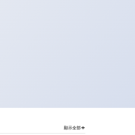
+
顯示全部