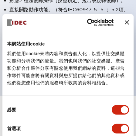
對應2 種類復歸操作（按壓鎖定、拉出或旋轉復歸）。
直接開路動作功能。（符合IEC60947-5 -5 ； 5.2項、
IEC60947-5 -1附件K）
安全鎖定結構（IEC60947-5 -5 ；6.2 項）
保護構造IP65、IP67（IEC60529）
本網站使用cookie
接點為鍍金銀接點(Gold on silver, crossbar contacts)
我們使用cookie來將內容和廣告個人化，以提供社交媒體
螺絲端子型為手指安全保護結構(IP20)。
功能和分析我們的流量。我們也與我們的社交媒體、廣告
UL 緊急停止用安全類別認證品。
和分析合作夥伴分享有關您使用我們網站的資料，這些合
備有一體型/照光型、機械式指示器型。
作夥伴可能會將有關資料與您所提供給他們的其他資料或
他們從您使用他們的服務時所收集的資料相結合。
同
+
必要
規格
意
顯示全部
選
審美規範
擇
首選項