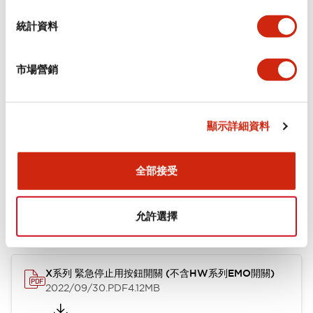
環境規範
統計資料
機械規格
市場營銷
安裝和安裝規範
顯示詳細資料
文件和檔案
全部接受
允許選擇
型錄和宣傳手冊
使用說明書
CAD檔
認證與標準
技術文件
X系列 緊急停止用按鈕開關 (不含HW系列EMO開關)
2022/09/30
.PDF
4.12MB