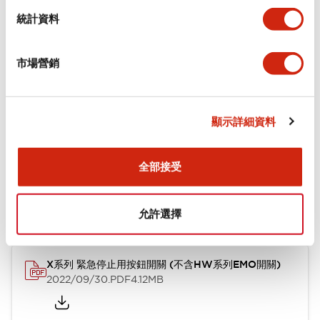
統計資料
機械規格
市場營銷
安裝和安裝規範
顯示詳細資料
文件和檔案
全部接受
型錄和宣傳手冊
使用說明書
CAD檔
認證與標準
技術文件
允許選擇
X系列 緊急停止用按鈕開關 (不含HW系列EMO開關)
2022/09/30
.PDF
4.12MB