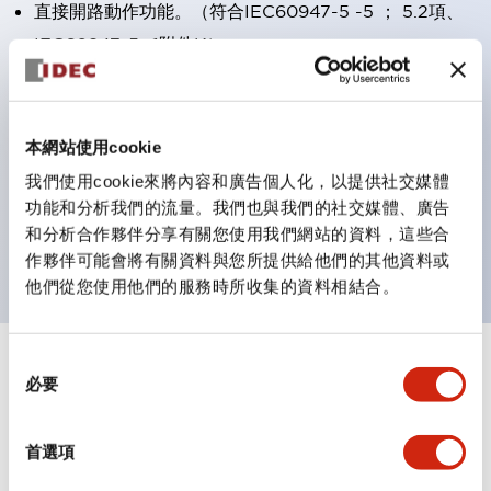
直接開路動作功能。（符合IEC60947-5 -5 ； 5.2項、
IEC60947-5 -1附件K）
安全鎖定結構（IEC60947-5 -5 ；6.2 項）
保護構造IP65、IP67（IEC60529）
接點為鍍金銀接點(Gold on silver, crossbar contacts)
本網站使用cookie
螺絲端子型為手指安全保護結構(IP20)。
我們使用cookie來將內容和廣告個人化，以提供社交媒體
UL 緊急停止用安全類別認證品。
功能和分析我們的流量。我們也與我們的社交媒體、廣告
和分析合作夥伴分享有關您使用我們網站的資料，這些合
備有一體型/照光型、機械式指示器型。
作夥伴可能會將有關資料與您所提供給他們的其他資料或
他們從您使用他們的服務時所收集的資料相結合。
同
+
規格
顯示全部
必要
意
選
審美規範
擇
首選項
環境規範