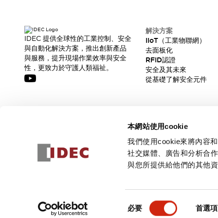
解決方案
IDEC 提供全球性的工業控制、安全
IIoT（工業物聯網）
與自動化解決方案，推出創新產品
去面板化
與服務，提升現場作業效率與安全
RFID認證
性，更致力於守護人類福祉。
安全及其未來
從基礎了解安全元件
訂閱我們的電子報，獲取我們的最新訊息!
本網站使用cookie
訂閱
我們使用cookie來將
社交媒體、廣告和分析合
與您所提供給他們的其他
© 2026 IDEC Corporation
隱私權政策
使用條款
同
必要
首選項
意