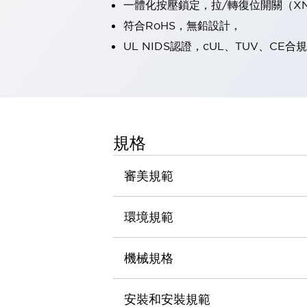
一體化按壓鎖定，拉/轉復位開關（XN
瀏覽全部
符合RoHS，無鉛設計，
機器人
使人機協作更安全、更高效
UL NIDS認證，cUL、TUV、CE合規
發揮協作機器人潛力的安全措施
瀏覽全部
半導體
提高半導體製造裝置設計自由度的方法
瞬間完成開關的更換，避免停機時間拉長
充分對應安全標準
瀏覽全部
規格
瀏覽全部
解決方案
審美規範
IIoT（工業物聯網）
去面板化
RFID 認證
安全及其未來
環境規範
安全及其未來 | 解決⽅案
瀏覽全部
機械規格
從基礎了解安全元件
瀏覽全部
資源與文件
安裝和安裝規範