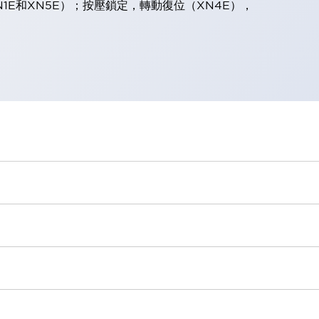
1E和XN5E）；按壓鎖定，轉動復位（XN4E），