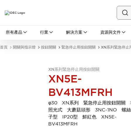
所有產品
所有產品
行業
解決方案
資源與文件
開關與指示燈
按鈕開關
首頁
開關與指示燈
按鈕開關
緊急停止用按鈕開關
XN系列緊急停止
指示燈和蜂鳴器
瀏覽全部
安全與防爆
XN系列緊急停止用按鈕開關
安全設備
防爆設備
XN5E-
瀏覽全部
盤櫃
BV413MFRH
繼電器·計時器
電源供應器
φ30 XN系列 緊急停止用按鈕開關 
回路保護器
照光式 大蘑菇頭形 3NC-1NO 螺
LED照明裝置
子型 IP20型 鮮紅色 XN5E-
端子台
瀏覽全部
BV413MFRH
自動化