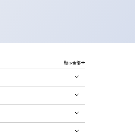
+
顯示全部