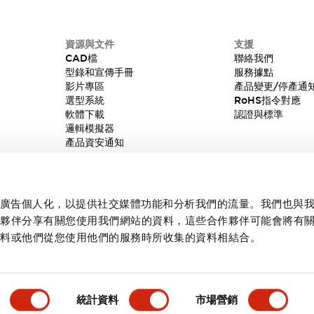
資源與文件
支援
CAD檔
聯絡我們
型錄和宣傳手冊
服務據點
影片專區
產品變更/停產通
選型系統
RoHS指令對應
軟體下載
認證與標準
邏輯模擬器
產品資安通知
內容和廣告個人化，以提供社交媒體功能和分析我們的流量。我們也與
作夥伴分享有關您使用我們網站的資料，這些合作夥伴可能會將有
資料或他們從您使用他們的服務時所收集的資料相結合。
統計資料
市場營銷
產品詳情
主要特點
規格
文件和檔案