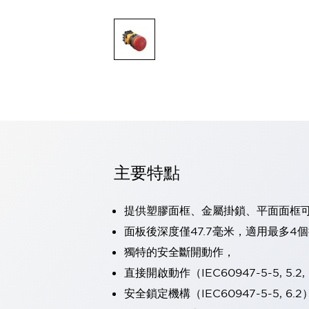
可程式控制器
可程式人機介面
工業乙太網路設備
瀏覽全部
自動識別
自動識別
感測器
瀏覽全部
行業
汽車
工業機器人的潛在風險，從第三者角度徹底驗證
主要特點
減少安全柵內的人身事故
兼顧良好的視認性及減少維修工時
最適合小型裝置的安全對策
瀏覽全部
提供塑膠面框、金屬掛鎖、平面面框
工具機
面板後深度僅47.7毫米，適用最多4個
降低機床成本的技巧簡單的讓人意外
獨特的安全斷開動作，
尋找讓機床更小型化的可能性
從外觀設計的觀點提升機床的附加價值
直接開啟動作（IEC60947-5-5, 5.2, 
預防導致機器故障的「瞬停」
安全鎖定機構（IEC60947-5-5, 6.2
3位置促動開關確保綜合加工中心機的安全性