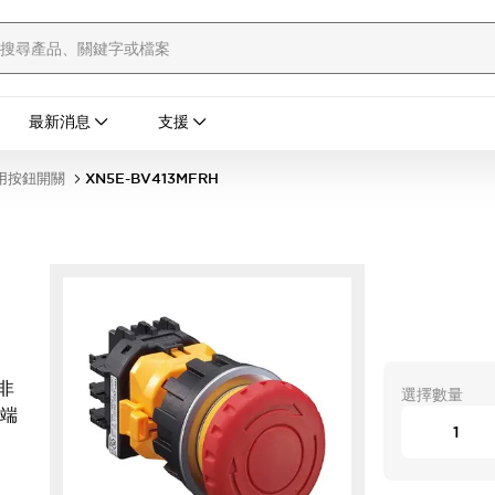
最新消息
支援
用按鈕開關
XN5E-BV413MFRH
非
選擇數量
絲端