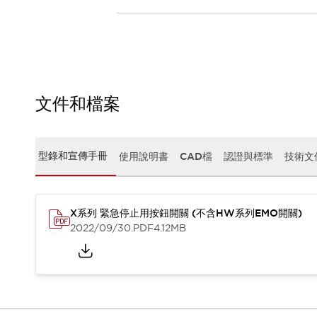
CAD檔
型錄和宣傳手冊
影片專區
選型系統
軟體下載
邏輯模擬器
文件和檔案
產品資安通知
最新消息
新聞中心
活動
型錄和宣傳手冊
使用說明書
CAD檔
認證與標準
技術文
促銷活動
部落格
支援
X系列 緊急停止用按鈕開關 (不含HW系列EMO開關)
聯絡我們
服務據點
2022/09/30
.PDF
4.12MB
產品變更/停產通知
RoHS指令對應
認證與標準