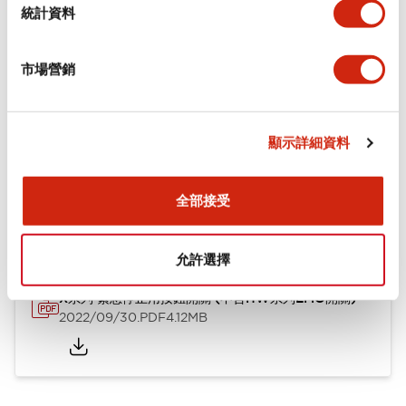
機械規格
統計資料
安裝和安裝規範
市場營銷
顯示詳細資料
文件和檔案
全部接受
型錄和宣傳手冊
使用說明書
CAD檔
認證與標準
技術文件
允許選擇
X系列 緊急停止用按鈕開關 (不含HW系列EMO開關)
2022/09/30
.PDF
4.12MB