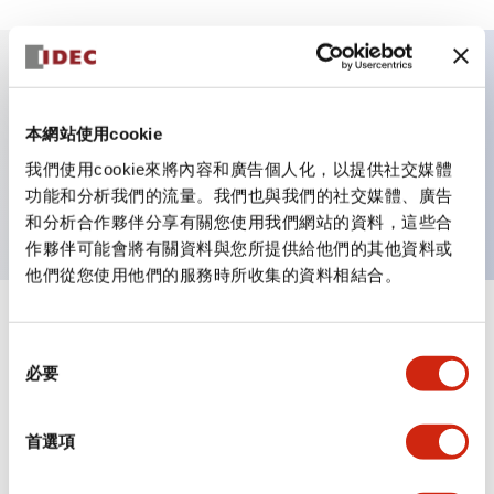
主要特點
本網站使用cookie
非照明鎖定式 φ44 蘑菇頭，1常開-2常閉接點，螺絲端
我們使用cookie來將內容和廣告個人化，以提供社交媒體
功能和分析我們的流量。我們也與我們的社交媒體、廣告
子附端子蓋，深紅色
和分析合作夥伴分享有關您使用我們網站的資料，這些合
作夥伴可能會將有關資料與您所提供給他們的其他資料或
他們從您使用他們的服務時所收集的資料相結合。
+
規格
顯示全部
同
必要
意
審美規範
選
擇
環境規範
首選項