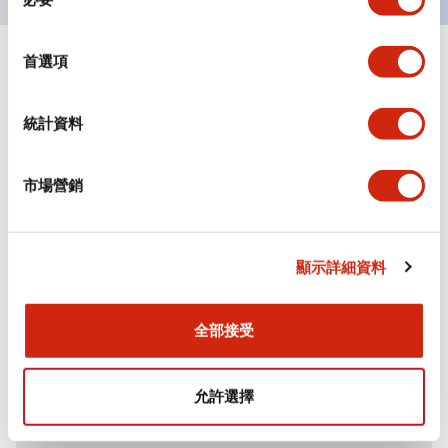
意
選
擇
首選項
+
規格
顯示全部
審美規範
統計資料
環境規範
市場營銷
機械規格
顯示詳細資料
安裝和安裝規範
全部接受
文件和檔案
允許選擇