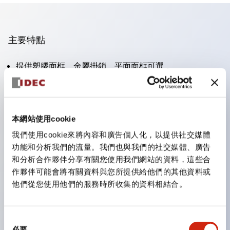
主要特點
提供塑膠面框、金屬掛鎖、平面面框可選，
面板後深度僅47.7毫米，適用最多4個接點（XN1E），
獨特的安全斷開動作，
直接開啟動作（IEC60947-5-5, 5.2, IEC60947-5-1, 附
本網站使用cookie
錄K），
我們使用cookie來將內容和廣告個人化，以提供社交媒體
安全鎖定機構（IEC60947-5-5, 6.2），
功能和分析我們的流量。我們也與我們的社交媒體、廣告
一體化按壓鎖定，拉/轉復位開關（XN1E和XN5E）；按
和分析合作夥伴分享有關您使用我們網站的資料，這些合
作夥伴可能會將有關資料與您所提供給他們的其他資料或
壓鎖定，轉動復位（XN4E），
他們從您使用他們的服務時所收集的資料相結合。
符合RoHS，無鉛設計，
UL NIDS認證，cUL、TUV、CE合規
同
必要