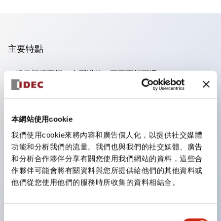
主要特點
提供塑膠面框、金屬掛鎖、平面面框可選，
面板後深度僅47.7毫米，適用最多4個接點（XN1E），
獨特的安全斷開動作，
直接開啟動作（IEC60947-5-5, 5.2, IEC60947-5-1, 附
本網站使用cookie
錄K），
我們使用cookie來將內容和廣告個人化，以提供社交媒體
功能和分析我們的流量。我們也與我們的社交媒體、廣告
安全鎖定機構（IEC60947-5-5, 6.2），
和分析合作夥伴分享有關您使用我們網站的資料，這些合
一體化按壓鎖定，拉/轉復位開關（XN1E和XN5E）；按
作夥伴可能會將有關資料與您所提供給他們的其他資料或
壓鎖定，轉動復位（XN4E），
他們從您使用他們的服務時所收集的資料相結合。
符合RoHS，無鉛設計，
UL NIDS認證，cUL、TUV、CE合規
同