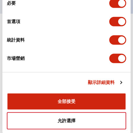
必要
意
選
擇
首選項
+
規格
顯示全部
統計資料
審美規範
環境規範
市場營銷
機械規格
顯示詳細資料
安裝和安裝規範
全部接受
允許選擇
文件和檔案