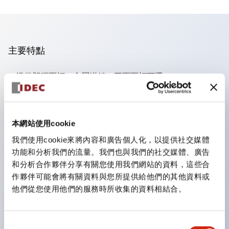
主要特點
提供塑膠面框、金屬掛鎖、平面面框可選，
面板後深度僅47.7毫米，適用最多4個接點（XN1E），
獨特的安全斷開動作，
直接開啟動作（IEC60947-5-5, 5.2, IEC60947-5-1, 附
本網站使用cookie
錄K），
我們使用cookie來將內容和廣告個人化，以提供社交媒體
功能和分析我們的流量。我們也與我們的社交媒體、廣告
安全鎖定機構（IEC60947-5-5, 6.2），
和分析合作夥伴分享有關您使用我們網站的資料，這些合
一體化按壓鎖定，拉/轉復位開關（XN1E和XN5E）；按
作夥伴可能會將有關資料與您所提供給他們的其他資料或
壓鎖定，轉動復位（XN4E），
他們從您使用他們的服務時所收集的資料相結合。
符合RoHS，無鉛設計，
UL NIDS認證，cUL、TUV、CE合規
同