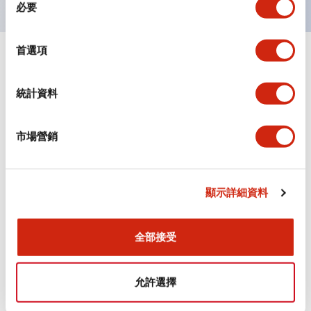
必要
意
選
擇
首選項
+
規格
顯示全部
統計資料
審美規範
環境規範
市場營銷
機械規格
顯示詳細資料
安裝和安裝規範
全部接受
允許選擇
文件和檔案