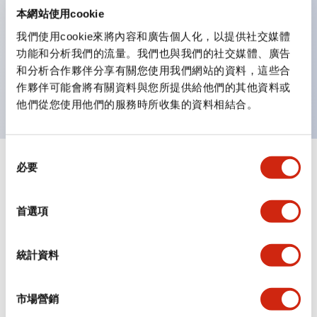
IEC60947-5-1附件K）。
本網站使用cookie
安全鎖定結構（IEC60947-5-5；6.2項）。
我們使用cookie來將內容和廣告個人化，以提供社交媒體
保護等級：IP65、IP67※（IEC60529）、
功能和分析我們的流量。我們也與我們的社交媒體、廣告
IP69K※(ISO20653)、UL Type 4X※
和分析合作夥伴分享有關您使用我們網站的資料，這些合
※2024年1月販售機種
作夥伴可能會將有關資料與您所提供給他們的其他資料或
他們從您使用他們的服務時所收集的資料相結合。
同
必要
+
意
規格
顯示全部
選
擇
審美規範
首選項
環境規範
統計資料
機械規格
市場營銷