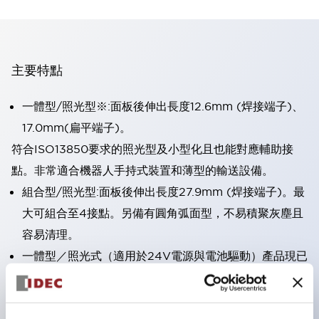
主要特點
一體型/照光型※:面板後伸出長度12.6mm (焊接端子)、
17.0mm(扁平端子)。
符合ISO13850要求的照光型及小型化且也能對應輔助接
點。非常適合機器人手持式裝置和薄型的輸送設備。
組合型/照光型:面板後伸出長度27.9mm (焊接端子)。最
大可組合至4接點。另備有圓角弧面型，不易積聚灰塵且
容易清理。
一體型／照光式（適用於24V電源與電池驅動）產品現已
上市。
直接開路動作功能（符合IEC60947-5-5；5.2項、