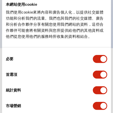
本網站使用cookie
安全鎖定結構（IEC60947-5-5；6.2項）。
我們使用cookie來將內容和廣告個人化，以提供社交媒體
保護等級：IP65、IP67※（IEC60529）、
功能和分析我們的流量。我們也與我們的社交媒體、廣告
IP69K※(ISO20653)、UL Type 4X※
和分析合作夥伴分享有關您使用我們網站的資料，這些合
※2024年1月販售機種
作夥伴可能會將有關資料與您所提供給他們的其他資料或
他們從您使用他們的服務時所收集的資料相結合。
同
必要
+
規格
意
顯示全部
選
審美規範
擇
首選項
環境規範
統計資料
機械規格
市場營銷
安裝和安裝規範