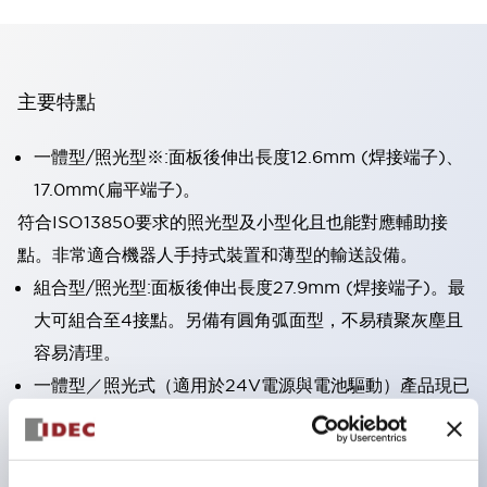
主要特點
一體型/照光型※:面板後伸出長度12.6mm (焊接端子)、
17.0mm(扁平端子)。
符合ISO13850要求的照光型及小型化且也能對應輔助接
點。非常適合機器人手持式裝置和薄型的輸送設備。
組合型/照光型:面板後伸出長度27.9mm (焊接端子)。最
大可組合至4接點。另備有圓角弧面型，不易積聚灰塵且
容易清理。
一體型／照光式（適用於24V電源與電池驅動）產品現已
上市。
直接開路動作功能（符合IEC60947-5-5；5.2項、
IEC60947-5-1附件K）。