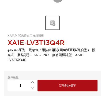
XA系列 緊急停止用按鈕開關
XA1E-LV3T13Q4R
φ16 XA系列 緊急停止用按鈕開關(圓角弧面形/組合型) 照
光式 蘑菇頭形 3NC-1NO 無箭頭標誌型 XA1E-
LV3T13Q4R
選擇數量
新增到詢價單