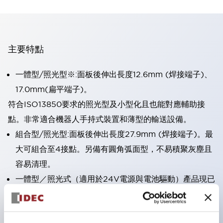
主要特點
一體型/照光型※:面板後伸出長度12.6mm (焊接端子)、
17.0mm(扁平端子)。
符合ISO13850要求的照光型及小型化且也能對應輔助接
點。非常適合機器人手持式裝置和薄型的輸送設備。
組合型/照光型:面板後伸出長度27.9mm (焊接端子)。最
大可組合至4接點。另備有圓角弧面型，不易積聚灰塵且
容易清理。
一體型／照光式（適用於24V電源與電池驅動）產品現已
上市。
直接開路動作功能（符合IEC60947-5-5；5.2項、