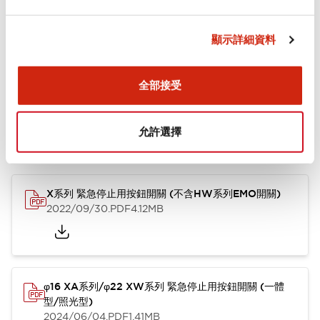
安裝和安裝規範
顯示詳細資料
文件和檔案
全部接受
允許選擇
型錄和宣傳手冊
使用說明書
其他
X系列 緊急停止用按鈕開關 (不含HW系列EMO開關)
2022/09/30
.PDF
4.12MB
φ16 XA系列/φ22 XW系列 緊急停止用按鈕開關 (一體
型/照光型)
2024/06/04
.PDF
1.41MB