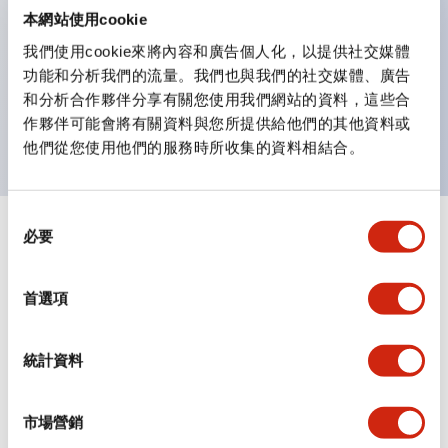
IEC60947-5-1附件K）。
本網站使用cookie
安全鎖定結構（IEC60947-5-5；6.2項）。
我們使用cookie來將內容和廣告個人化，以提供社交媒體
保護等級：IP65、IP67※（IEC60529）、
功能和分析我們的流量。我們也與我們的社交媒體、廣告
IP69K※(ISO20653)、UL Type 4X※
和分析合作夥伴分享有關您使用我們網站的資料，這些合
※2024年1月販售機種
作夥伴可能會將有關資料與您所提供給他們的其他資料或
他們從您使用他們的服務時所收集的資料相結合。
同
必要
+
意
規格
顯示全部
選
擇
審美規範
首選項
環境規範
統計資料
機械規格
市場營銷