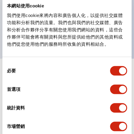
IEC60947-5-1附件K）。
本網站使用cookie
安全鎖定結構（IEC60947-5-5；6.2項）。
我們使用cookie來將內容和廣告個人化，以提供社交媒體
保護等級：IP65、IP67※（IEC60529）、
功能和分析我們的流量。我們也與我們的社交媒體、廣告
IP69K※(ISO20653)、UL Type 4X※
和分析合作夥伴分享有關您使用我們網站的資料，這些合
※2024年1月販售機種
作夥伴可能會將有關資料與您所提供給他們的其他資料或
他們從您使用他們的服務時所收集的資料相結合。
同
必要
+
意
規格
顯示全部
選
擇
審美規範
首選項
環境規範
統計資料
機械規格
市場營銷