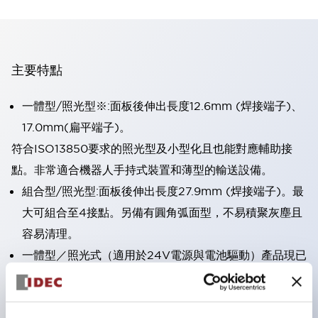
主要特點
一體型/照光型※:面板後伸出長度12.6mm (焊接端子)、
17.0mm(扁平端子)。
符合ISO13850要求的照光型及小型化且也能對應輔助接
點。非常適合機器人手持式裝置和薄型的輸送設備。
組合型/照光型:面板後伸出長度27.9mm (焊接端子)。最
大可組合至4接點。另備有圓角弧面型，不易積聚灰塵且
容易清理。
一體型／照光式（適用於24V電源與電池驅動）產品現已
上市。
直接開路動作功能（符合IEC60947-5-5；5.2項、