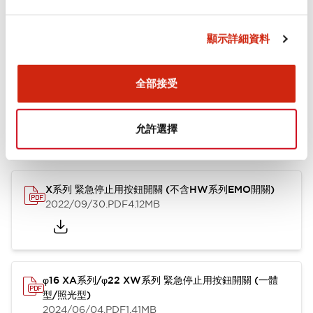
安裝和安裝規範
顯示詳細資料
文件和檔案
全部接受
允許選擇
型錄和宣傳手冊
使用說明書
其他
X系列 緊急停止用按鈕開關 (不含HW系列EMO開關)
2022/09/30
.PDF
4.12MB
φ16 XA系列/φ22 XW系列 緊急停止用按鈕開關 (一體
型/照光型)
2024/06/04
.PDF
1.41MB