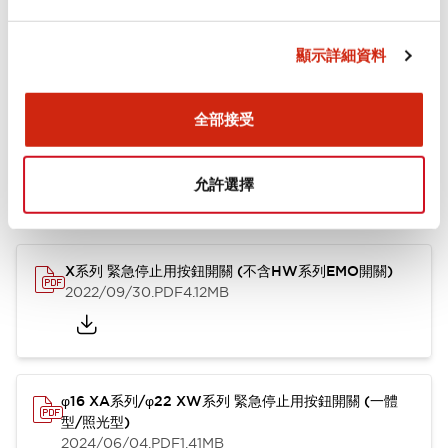
安裝和安裝規範
顯示詳細資料
文件和檔案
全部接受
允許選擇
型錄和宣傳手冊
使用說明書
其他
X系列 緊急停止用按鈕開關 (不含HW系列EMO開關)
2022/09/30
.PDF
4.12MB
φ16 XA系列/φ22 XW系列 緊急停止用按鈕開關 (一體
型/照光型)
2024/06/04
.PDF
1.41MB