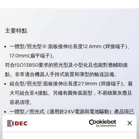
主要特點
一體型/照光型※:面板後伸出長度12.6mm (焊接端子)、
17.0mm(扁平端子)。
符合ISO13850要求的照光型及小型化且也能對應輔助接
點。非常適合機器人手持式裝置和薄型的輸送設備。
組合型/照光型:面板後伸出長度27.9mm (焊接端子)。最
大可組合至4接點。另備有圓角弧面型，不易積聚灰塵且
容易清理。
一體型／照光式（適用於24V電源與電池驅動）產品現已
上市。
直接開路動作功能（符合IEC60947-5-5；5.2項、