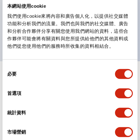
IEC60947-5-1附件K）。
本網站使用cookie
安全鎖定結構（IEC60947-5-5；6.2項）。
我們使用cookie來將內容和廣告個人化，以提供社交媒體
保護等級：IP65、IP67※（IEC60529）、
功能和分析我們的流量。我們也與我們的社交媒體、廣告
IP69K※(ISO20653)、UL Type 4X※
和分析合作夥伴分享有關您使用我們網站的資料，這些合
※2024年1月販售機種
作夥伴可能會將有關資料與您所提供給他們的其他資料或
他們從您使用他們的服務時所收集的資料相結合。
同
必要
+
意
規格
顯示全部
選
擇
審美規範
首選項
環境規範
統計資料
機械規格
市場營銷