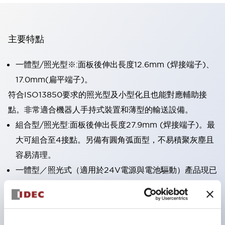
主要特點
一體型/照光型※:面板後伸出長度12.6mm (焊接端子)、
17.0mm(扁平端子)。
符合ISO13850要求的照光型及小型化且也能對應輔助接
點。非常適合機器人手持式裝置和薄型的輸送設備。
組合型/照光型:面板後伸出長度27.9mm (焊接端子)。最
大可組合至4接點。另備有圓角弧面型，不易積聚灰塵且
容易清理。
一體型／照光式（適用於24V電源與電池驅動）產品現已
上市。
直接開路動作功能（符合IEC60947-5-5；5.2項、
IEC60947-5-1附件K）。