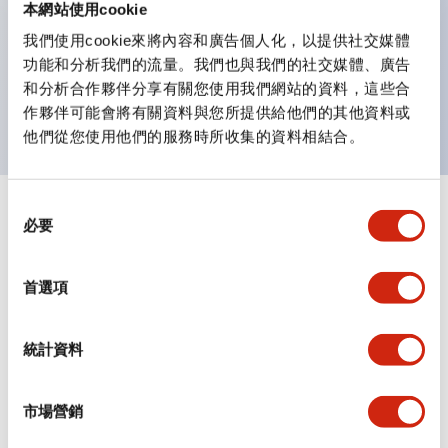
安全鎖定結構（IEC60947-5-5；6.2項）。
本網站使用cookie
保護等級：IP65、IP67※（IEC60529）、
我們使用cookie來將內容和廣告個人化，以提供社交媒體
功能和分析我們的流量。我們也與我們的社交媒體、廣告
IP69K※(ISO20653)、UL Type 4X※
和分析合作夥伴分享有關您使用我們網站的資料，這些合
※2024年1月販售機種
作夥伴可能會將有關資料與您所提供給他們的其他資料或
他們從您使用他們的服務時所收集的資料相結合。
同
+
規格
顯示全部
必要
意
選
審美規範
擇
首選項
環境規範
統計資料
機械規格
市場營銷
安裝和安裝規範