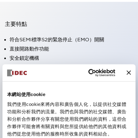
主要特點
符合SEMI標準S2的緊急停止（EMO）開關
直接開路動作功能
安全鎖定機構
安全斷裂動作（XA/XW系列）
安全電位結構（XA/XW系列）
保護結構IP65（IEC60529）
本網站使用cookie
＜SEMI緊急斷電用開關護罩＞ 防止緊急斷電開關誤動作
的護罩。符合SEMI S2標準，遵循SEMATECH規範。與
我們使用cookie來將內容和廣告個人化，以提供社交媒體
功能和分析我們的流量。我們也與我們的社交媒體、廣告
IDEC緊急停止用按鈕開關組合使用，已獲得TUV萊茵的
和分析合作夥伴分享有關您使用我們網站的資料，這些合
適合性確認。
作夥伴可能會將有關資料與您所提供給他們的其他資料或
他們從您使用他們的服務時所收集的資料相結合。