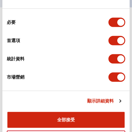
同
+
規格
顯示全部
必要
意
選
審美規範
擇
首選項
環境規範
統計資料
機械規格
市場營銷
安裝和安裝規範
顯示詳細資料
文件和檔案
全部接受