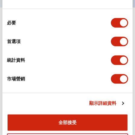
同
+
規格
顯示全部
必要
意
選
審美規範
擇
首選項
環境規範
統計資料
機械規格
市場營銷
安裝和安裝規範
顯示詳細資料
文件和檔案
全部接受