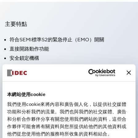
主要特點
符合SEMI標準S2的緊急停止（EMO）開關
直接開路動作功能
安全鎖定機構
安全斷裂動作（XA/XW系列）
安全電位結構（XA/XW系列）
保護結構IP65（IEC60529）
本網站使用cookie
＜SEMI緊急斷電用開關護罩＞ 防止緊急斷電開關誤動作
的護罩。符合SEMI S2標準，遵循SEMATECH規範。與
我們使用cookie來將內容和廣告個人化，以提供社交媒體
功能和分析我們的流量。我們也與我們的社交媒體、廣告
IDEC緊急停止用按鈕開關組合使用，已獲得TUV萊茵的
和分析合作夥伴分享有關您使用我們網站的資料，這些合
適合性確認。
作夥伴可能會將有關資料與您所提供給他們的其他資料或
他們從您使用他們的服務時所收集的資料相結合。