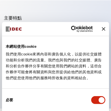
主要特點
IP65/防噴流型・鋁壓鑄製盒體。採用φ30控制單元！
也提供事先決定好安裝單元的規格（接點構成、電壓、顏
色、銘板等）及組合的標準品。
本網站使用cookie
可實現多種組合構成。安裝單元可根據用途自由選擇豐富
我們使用cookie來將內容和廣告個人化，以提供社交媒體
的φ30系列控制單元，能在非常廣泛的範圍內進行組合構
功能和分析我們的流量。我們也與我們的社交媒體、廣告
和分析合作夥伴分享有關您使用我們網站的資料，這些合
成。
作夥伴可能會將有關資料與您所提供給他們的其他資料或
除了標準盒體外，還備有本體內深度較深的深型（※）。
他們從您使用他們的服務時所收集的資料相結合。
可對應安裝照光式按鈕開關等深度尺寸較大的單元。
※不含多列型
同
必要
意
選