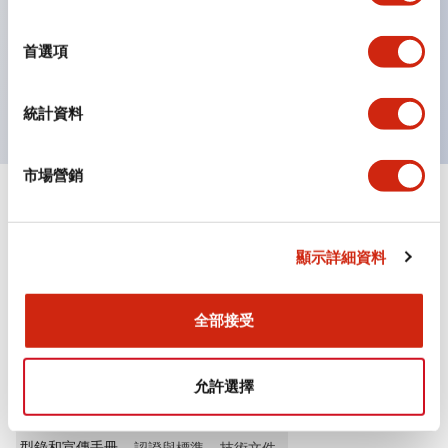
選
按鈕、燈罩和保護罩均為不發光磨制表面，降低因周圍光
擇
首選項
線引起的反光。
獲得UL、 c-UL、 CCC 認證、符合 EN 標準。
統計資料
市場營銷
+
規格
顯示全部
其他規格
顯示詳細資料
全部接受
文件和檔案
允許選擇
型錄和宣傳手冊
認證與標準
技術文件