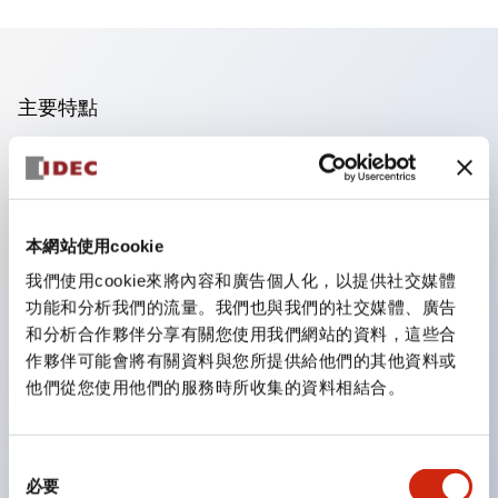
主要特點
手指安全型螺絲端子。
保護等級為 IP20(IEC60529)（面板前為IP65）。
組合式接點塊使安裝和拆卸更加方便。
本網站使用cookie
樹脂框型，金屬框型。
我們使用cookie來將內容和廣告個人化，以提供社交媒體
另具備鑰匙選擇開關，一體型指示燈，機種豐富！
功能和分析我們的流量。我們也與我們的社交媒體、廣告
備有符合國際標準的緊急停止開關。備有照明與非照明
和分析合作夥伴分享有關您使用我們網站的資料，這些合
作夥伴可能會將有關資料與您所提供給他們的其他資料或
型。解除鎖定方式有拉出或旋轉型。具備直接開路動作功
他們從您使用他們的服務時所收集的資料相結合。
能（IEC60947-5-1 附件K）。具備安全鎖定結構
（IEC60947-5-5 6.2）。
指示燈採用大燈罩，確保更廣的視角和範圍，增強安全
同
必要
意
性。