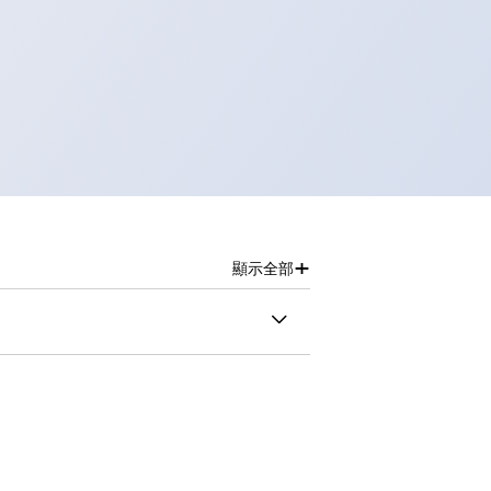
+
顯示全部