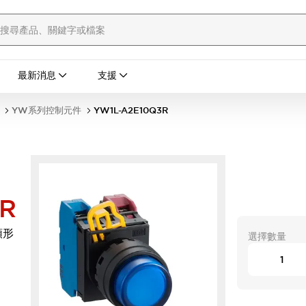
最新消息
支援
YW系列控制元件
YW1L-A2E10Q3R
3R
頭形
選擇數量