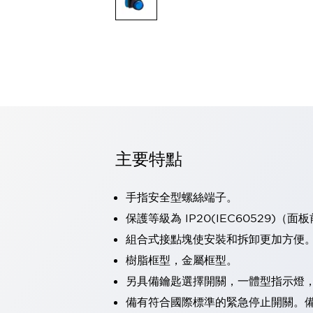
可程式控制器
可程式人機介面
工業乙太網路設備
瀏覽全部
自動識別
自動識別
感測器
瀏覽全部
行業
汽車
主要特點
工業機器人的潛在風險，從第三者角度徹底驗證
減少安全柵內的人身事故
兼顧良好的視認性及減少維修工時
手指安全型螺絲端子。
最適合小型裝置的安全對策
瀏覽全部
保護等級為 IP20(IEC60529)（面
工具機
組合式接點塊使安裝和拆卸更加方便
降低機床成本的技巧簡單的讓人意外
尋找讓機床更小型化的可能性
樹脂框型，金屬框型。
從外觀設計的觀點提升機床的附加價值
另具備鑰匙選擇開關，一體型指示燈
預防導致機器故障的「瞬停」
備有符合國際標準的緊急停止開關。備有
3位置促動開關確保綜合加工中心機的安全性