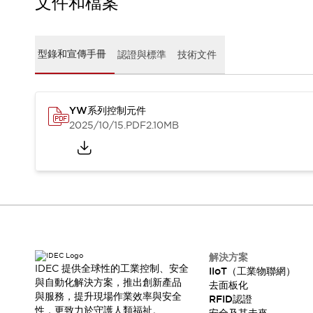
文件和檔案
CAD檔
型錄和宣傳手冊
影片專區
選型系統
型錄和宣傳手冊
認證與標準
技術文件
軟體下載
邏輯模擬器
產品資安通知
YW系列控制元件
最新消息
2025/10/15
.PDF
2.10MB
新聞中心
活動
促銷活動
部落格
支援
聯絡我們
服務據點
產品變更/停產通知
RoHS指令對應
解決方案
IDEC 提供全球性的工業控制、安全
認證與標準
IIoT（工業物聯網）
與自動化解決方案，推出創新產品
去面板化
與服務，提升現場作業效率與安全
RFID認證
性，更致力於守護人類福祉。