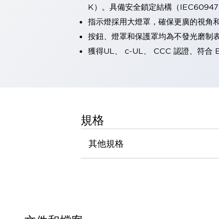
K）。具備安全鎖定結構（IEC60947-5
瀏覽全部
機器人
指示燈採用大燈罩，確保更廣的視角
使人機協作更安全、更高效
按鈕、燈罩和保護罩均為不發光磨制
發揮協作機器人潛力的安全措施
瀏覽全部
獲得UL、 c-UL、 CCC 認證、符合 
半導體
提高半導體製造裝置設計自由度的方法
瞬間完成開關的更換，避免停機時間拉長
充分對應安全標準
瀏覽全部
瀏覽全部
解決方案
規格
IIoT（工業物聯網）
去面板化
RFID 認證
其他規格
安全及其未來
安全及其未來 | 解決⽅案
瀏覽全部
從基礎了解安全元件
瀏覽全部
資源與文件