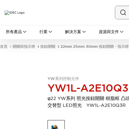
所有產品
所有產品
行業
解決方案
資源與文件
開關與指示燈
按鈕開關
首頁
開關與指示燈
按鈕開關
22mm 25mm 30mm 按鈕開關・指示燈
指示燈和蜂鳴器
瀏覽全部
安全與防爆
安全設備
防爆設備
瀏覽全部
YW系列控制元件
盤櫃
YW1L-A2E10Q
繼電器·計時器
電源供應器
φ22 YW系列 照光按鈕開關 樹脂框 凸
回路保護器
交替型 LED照光 YW1L-A2E10Q3R
LED照明裝置
端子台
瀏覽全部
自動化