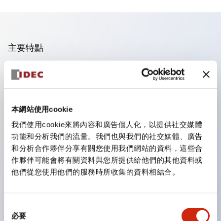
主要特點
手指安全型螺絲端子。
保護等級為 IP20(IEC60529)（面板前為IP65）。
組合式接點塊使安裝和拆卸更加方便。
本網站使用cookie
樹脂框型，金屬框型。
我們使用cookie來將內容和廣告個人化，以提供社交媒體
另具備鑰匙選擇開關，一體型指示燈，機種豐富！
功能和分析我們的流量。我們也與我們的社交媒體、廣告
備有符合國際標準的緊急停止開關。備有照明與非照明
和分析合作夥伴分享有關您使用我們網站的資料，這些合
作夥伴可能會將有關資料與您所提供給他們的其他資料或
型。解除鎖定方式有拉出或旋轉型。具備直接開路動作功
他們從您使用他們的服務時所收集的資料相結合。
能（IEC60947-5-1 附件K）。具備安全鎖定結構
（IEC60947-5-5 6.2）。
指示燈採用大燈罩，確保更廣的視角和範圍，增強安全
同
必要
意
性。