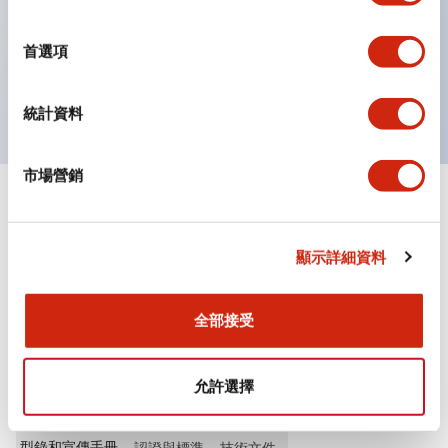
選
按鈕、燈罩和保護罩均為不發光磨制表面，降低因周圍光
擇
首選項
線引起的反光。
獲得UL、 c-UL、 CCC 認證、符合 EN 標準。
統計資料
市場營銷
+
規格
顯示全部
其他規格
顯示詳細資料
全部接受
文件和檔案
允許選擇
型錄和宣傳手冊
認證與標準
技術文件