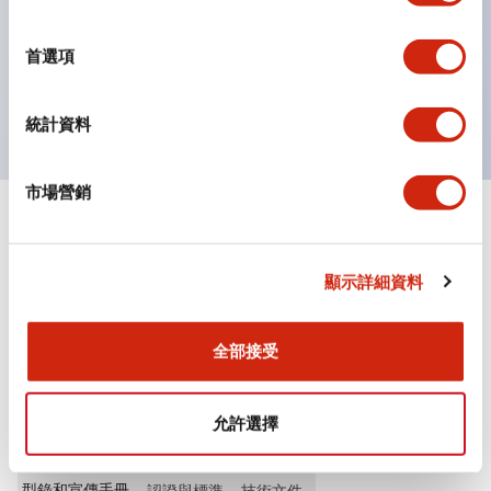
選
按鈕、燈罩和保護罩均為不發光磨制表面，降低因周圍光
擇
首選項
線引起的反光。
獲得UL、 c-UL、 CCC 認證、符合 EN 標準。
統計資料
市場營銷
+
規格
顯示全部
其他規格
顯示詳細資料
全部接受
文件和檔案
允許選擇
型錄和宣傳手冊
認證與標準
技術文件