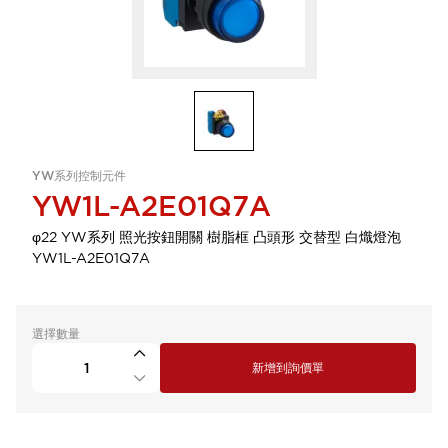
YW系列控制元件
YW1L-A2E01Q7A
φ22 YW系列 照光按鈕開關 樹脂框 凸頭形 交替型 白熾燈泡
YW1L-A2E01Q7A
選擇數量
新增到詢價單