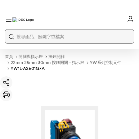
首頁
開關與指示燈
按鈕開關
22mm 25mm 30mm 按鈕開關・指示燈
YW系列控制元件
YW1L-A2E01Q7A