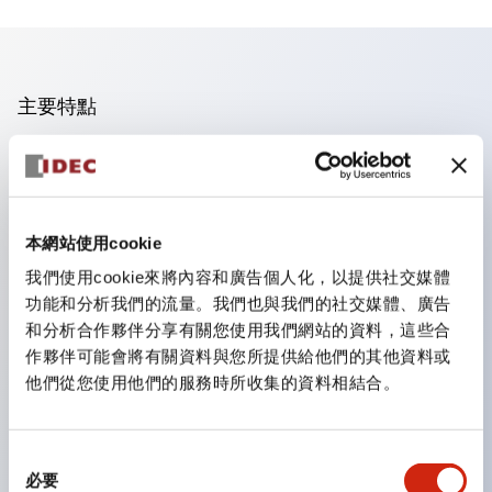
主要特點
手指安全型螺絲端子。
保護等級為 IP20(IEC60529)（面板前為IP65）。
組合式接點塊使安裝和拆卸更加方便。
本網站使用cookie
樹脂框型，金屬框型。
我們使用cookie來將內容和廣告個人化，以提供社交媒體
另具備鑰匙選擇開關，一體型指示燈，機種豐富！
功能和分析我們的流量。我們也與我們的社交媒體、廣告
備有符合國際標準的緊急停止開關。備有照明與非照明
和分析合作夥伴分享有關您使用我們網站的資料，這些合
作夥伴可能會將有關資料與您所提供給他們的其他資料或
型。解除鎖定方式有拉出或旋轉型。具備直接開路動作功
他們從您使用他們的服務時所收集的資料相結合。
能（IEC60947-5-1 附件K）。具備安全鎖定結構
（IEC60947-5-5 6.2）。
指示燈採用大燈罩，確保更廣的視角和範圍，增強安全
同
必要
意
性。