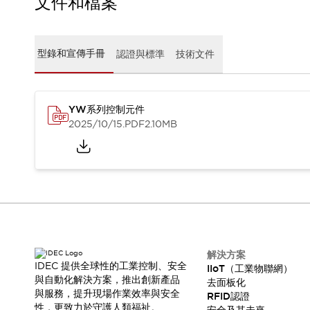
文件和檔案
CAD檔
型錄和宣傳手冊
影片專區
選型系統
型錄和宣傳手冊
認證與標準
技術文件
軟體下載
邏輯模擬器
產品資安通知
YW系列控制元件
最新消息
2025/10/15
.PDF
2.10MB
新聞中心
活動
促銷活動
部落格
支援
聯絡我們
服務據點
產品變更/停產通知
RoHS指令對應
解決方案
IDEC 提供全球性的工業控制、安全
認證與標準
IIoT（工業物聯網）
與自動化解決方案，推出創新產品
去面板化
與服務，提升現場作業效率與安全
RFID認證
性，更致力於守護人類福祉。