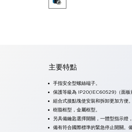
可程式控制器
可程式人機介面
工業乙太網路設備
瀏覽全部
自動識別
自動識別
感測器
瀏覽全部
行業
汽車
主要特點
工業機器人的潛在風險，從第三者角度徹底驗證
減少安全柵內的人身事故
兼顧良好的視認性及減少維修工時
手指安全型螺絲端子。
最適合小型裝置的安全對策
瀏覽全部
保護等級為 IP20(IEC60529)（面
工具機
組合式接點塊使安裝和拆卸更加方便
降低機床成本的技巧簡單的讓人意外
尋找讓機床更小型化的可能性
樹脂框型，金屬框型。
從外觀設計的觀點提升機床的附加價值
另具備鑰匙選擇開關，一體型指示燈
預防導致機器故障的「瞬停」
備有符合國際標準的緊急停止開關。備有
3位置促動開關確保綜合加工中心機的安全性