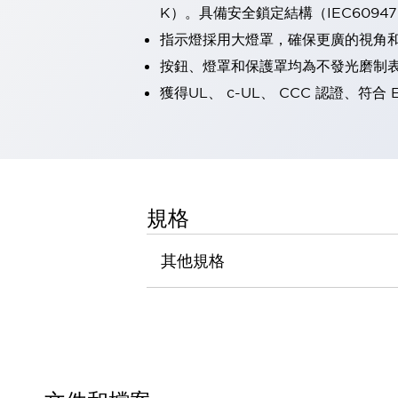
K）。具備安全鎖定結構（IEC60947-5
瀏覽全部
機器人
指示燈採用大燈罩，確保更廣的視角
使人機協作更安全、更高效
按鈕、燈罩和保護罩均為不發光磨制
發揮協作機器人潛力的安全措施
瀏覽全部
獲得UL、 c-UL、 CCC 認證、符合 
半導體
提高半導體製造裝置設計自由度的方法
瞬間完成開關的更換，避免停機時間拉長
充分對應安全標準
瀏覽全部
瀏覽全部
解決方案
規格
IIoT（工業物聯網）
去面板化
RFID 認證
其他規格
安全及其未來
安全及其未來 | 解決⽅案
瀏覽全部
從基礎了解安全元件
瀏覽全部
資源與文件