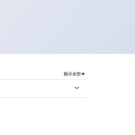
+
顯示全部