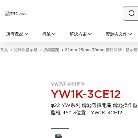
所有產品
所有產品
行業
解決方案
資源與文件
開關與指示燈
按鈕開關
首頁
開關與指示燈
按鈕開關
22mm 25mm 30mm 按鈕開關・指示燈
指示燈和蜂鳴器
瀏覽全部
安全與防爆
安全設備
防爆設備
瀏覽全部
YW系列控制元件
盤櫃
YW1K-3CE12
繼電器·計時器
電源供應器
φ22 YW系列 鑰匙選擇開關 鑰匙操作型
回路保護器
脂框 45°-3位置 YW1K-3CE12
LED照明裝置
端子台
瀏覽全部
自動化