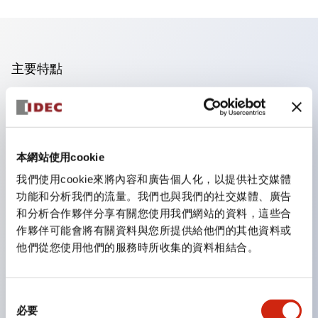
主要特點
手指安全型螺絲端子。
保護等級為 IP20(IEC60529)（面板前為IP65）。
組合式接點塊使安裝和拆卸更加方便。
本網站使用cookie
樹脂框型，金屬框型。
我們使用cookie來將內容和廣告個人化，以提供社交媒體
另具備鑰匙選擇開關，一體型指示燈，機種豐富！
功能和分析我們的流量。我們也與我們的社交媒體、廣告
備有符合國際標準的緊急停止開關。備有照明與非照明
和分析合作夥伴分享有關您使用我們網站的資料，這些合
作夥伴可能會將有關資料與您所提供給他們的其他資料或
型。解除鎖定方式有拉出或旋轉型。具備直接開路動作功
他們從您使用他們的服務時所收集的資料相結合。
能（IEC60947-5-1 附件K）。具備安全鎖定結構
（IEC60947-5-5 6.2）。
指示燈採用大燈罩，確保更廣的視角和範圍，增強安全
同
必要
意
性。