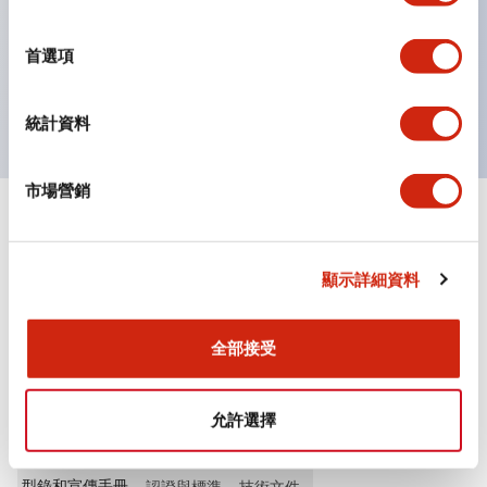
選
按鈕、燈罩和保護罩均為不發光磨制表面，降低因周圍光
擇
首選項
線引起的反光。
獲得UL、 c-UL、 CCC 認證、符合 EN 標準。
統計資料
市場營銷
+
規格
顯示全部
其他規格
顯示詳細資料
全部接受
文件和檔案
允許選擇
型錄和宣傳手冊
認證與標準
技術文件