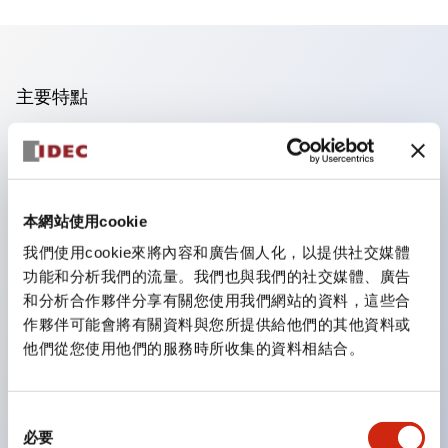
主要特點
手指安全型螺絲端子。
保護等級為 IP20(IEC60529)（面板前為IP65）。
組合式接點塊使安裝和拆卸更加方便。
本網站使用cookie
樹脂框型，金屬框型。
我們使用cookie來將內容和廣告個人化，以提供社交媒體
另具備鑰匙選擇開關，一體型指示燈，機種豐富！
功能和分析我們的流量。我們也與我們的社交媒體、廣告
備有符合國際標準的緊急停止開關。備有照明與非照明
和分析合作夥伴分享有關您使用我們網站的資料，這些合
作夥伴可能會將有關資料與您所提供給他們的其他資料或
型。解除鎖定方式有拉出或旋轉型。具備直接開路動作功
他們從您使用他們的服務時所收集的資料相結合。
能（IEC60947-5-1 附件K）。具備安全鎖定結構
（IEC60947-5-5 6.2）。
指示燈採用大燈罩，確保更廣的視角和範圍，增強安全
同
必要
意
性。