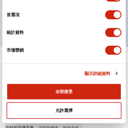
選
按鈕、燈罩和保護罩均為不發光磨制表面，降低因周圍光
擇
首選項
線引起的反光。
獲得UL、 c-UL、 CCC 認證、符合 EN 標準。
統計資料
市場營銷
+
規格
顯示全部
其他規格
顯示詳細資料
全部接受
文件和檔案
允許選擇
型錄和宣傳手冊
認證與標準
技術文件