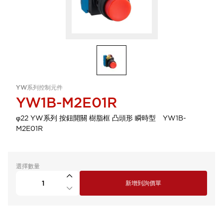
YW系列控制元件
YW1B-M2E01R
φ22 YW系列 按鈕開關 樹脂框 凸頭形 瞬時型 YW1B-
M2E01R
選擇數量
新增到詢價單