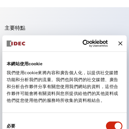
主要特點
手指安全型螺絲端子。
保護等級為 IP20(IEC60529)（面板前為IP65）。
組合式接點塊使安裝和拆卸更加方便。
本網站使用cookie
樹脂框型，金屬框型。
我們使用cookie來將內容和廣告個人化，以提供社交媒體
另具備鑰匙選擇開關，一體型指示燈，機種豐富！
功能和分析我們的流量。我們也與我們的社交媒體、廣告
備有符合國際標準的緊急停止開關。備有照明與非照明
和分析合作夥伴分享有關您使用我們網站的資料，這些合
作夥伴可能會將有關資料與您所提供給他們的其他資料或
型。解除鎖定方式有拉出或旋轉型。具備直接開路動作功
他們從您使用他們的服務時所收集的資料相結合。
能（IEC60947-5-1 附件K）。具備安全鎖定結構
（IEC60947-5-5 6.2）。
指示燈採用大燈罩，確保更廣的視角和範圍，增強安全
同
必要
意
性。