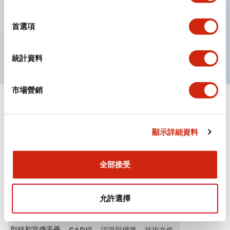
選
按鈕、燈罩和保護罩均為不發光磨制表面，降低因周圍光
擇
首選項
線引起的反光。
獲得UL、 c-UL、 CCC 認證、符合 EN 標準。
統計資料
市場營銷
+
規格
顯示全部
其他規格
顯示詳細資料
全部接受
文件和檔案
允許選擇
型錄和宣傳手冊
CAD檔
認證與標準
技術文件