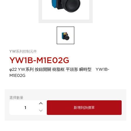
YW系列控制元件
YW1B-M1E02G
φ22 YW系列 按鈕開關 樹脂框 平頭形 瞬時型 YW1B-
M1E02G
選擇數量
新增到詢價單