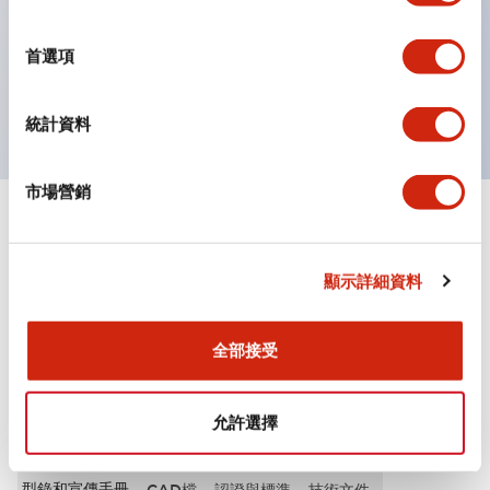
選
按鈕、燈罩和保護罩均為不發光磨制表面，降低因周圍光
擇
首選項
線引起的反光。
獲得UL、 c-UL、 CCC 認證、符合 EN 標準。
統計資料
市場營銷
+
規格
顯示全部
其他規格
顯示詳細資料
全部接受
文件和檔案
允許選擇
型錄和宣傳手冊
CAD檔
認證與標準
技術文件