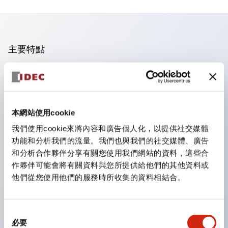
主要特點
手指安全型螺絲端子。
保護等級為 IP20(IEC60529)（面板前為IP65）。
組合式接點塊使安裝和拆卸更加方便。
本網站使用cookie
樹脂框型，金屬框型。
我們使用cookie來將內容和廣告個人化，以提供社交媒體
另具備鑰匙選擇開關，一體型指示燈，機種豐富！
功能和分析我們的流量。我們也與我們的社交媒體、廣告
備有符合國際標準的緊急停止開關。備有照明與非照明
和分析合作夥伴分享有關您使用我們網站的資料，這些合
作夥伴可能會將有關資料與您所提供給他們的其他資料或
型。解除鎖定方式有拉出或旋轉型。具備直接開路動作功
他們從您使用他們的服務時所收集的資料相結合。
能（IEC60947-5-1 附件K）。具備安全鎖定結構
（IEC60947-5-5 6.2）。
指示燈採用大燈罩，確保更廣的視角和範圍，增強安全
同
必要
意
性。