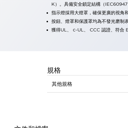
K）。具備安全鎖定結構（IEC60947-5
瀏覽全部
機器人
指示燈採用大燈罩，確保更廣的視角
使人機協作更安全、更高效
按鈕、燈罩和保護罩均為不發光磨制
發揮協作機器人潛力的安全措施
瀏覽全部
獲得UL、 c-UL、 CCC 認證、符合 
半導體
提高半導體製造裝置設計自由度的方法
瞬間完成開關的更換，避免停機時間拉長
充分對應安全標準
瀏覽全部
瀏覽全部
解決方案
規格
IIoT（工業物聯網）
去面板化
RFID 認證
其他規格
安全及其未來
安全及其未來 | 解決⽅案
瀏覽全部
從基礎了解安全元件
瀏覽全部
資源與文件