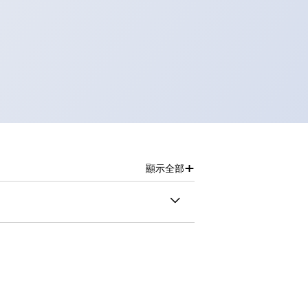
+
顯示全部