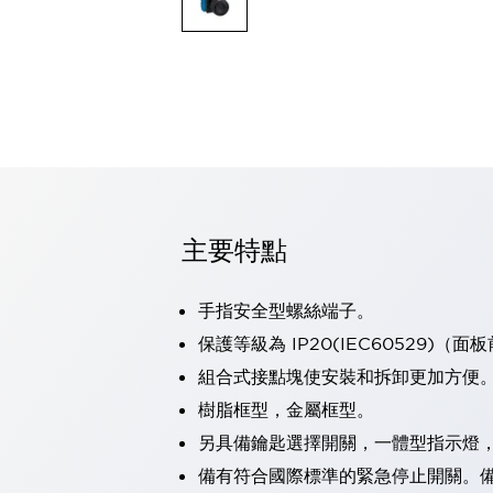
可程式控制器
可程式人機介面
工業乙太網路設備
瀏覽全部
自動識別
自動識別
感測器
瀏覽全部
行業
汽車
主要特點
工業機器人的潛在風險，從第三者角度徹底驗證
減少安全柵內的人身事故
兼顧良好的視認性及減少維修工時
手指安全型螺絲端子。
最適合小型裝置的安全對策
瀏覽全部
保護等級為 IP20(IEC60529)（面
工具機
組合式接點塊使安裝和拆卸更加方便
降低機床成本的技巧簡單的讓人意外
尋找讓機床更小型化的可能性
樹脂框型，金屬框型。
從外觀設計的觀點提升機床的附加價值
另具備鑰匙選擇開關，一體型指示燈
預防導致機器故障的「瞬停」
備有符合國際標準的緊急停止開關。備有
3位置促動開關確保綜合加工中心機的安全性