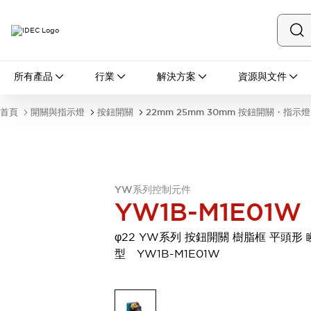
所有產品
所有產品
行業
解決方案
資源與文件
開關與指示燈
按鈕開關
首頁
開關與指示燈
按鈕開關
22mm 25mm 30mm 按鈕開關・指示燈
指示燈和蜂鳴器
瀏覽全部
安全與防爆
安全設備
防爆設備
瀏覽全部
YW系列控制元件
盤櫃
YW1B-M1E01W
繼電器·計時器
電源供應器
φ22 YW系列 按鈕開關 樹脂框 平頭形 
回路保護器
型 YW1B-M1E01W
LED照明裝置
端子台
瀏覽全部
自動化