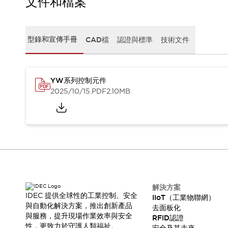
文件和檔案
CAD檔
型錄和宣傳手冊
影片專區
選型系統
型錄和宣傳手冊
CAD檔
認證與標準
技術文件
軟體下載
邏輯模擬器
產品資安通知
YW系列控制元件
最新消息
2025/10/15
.PDF
2.10MB
新聞中心
活動
促銷活動
部落格
支援
聯絡我們
服務據點
產品變更/停產通知
RoHS指令對應
解決方案
IDEC 提供全球性的工業控制、安全
認證與標準
IIoT（工業物聯網）
與自動化解決方案，推出創新產品
去面板化
與服務，提升現場作業效率與安全
RFID認證
性，更致力於守護人類福祉。