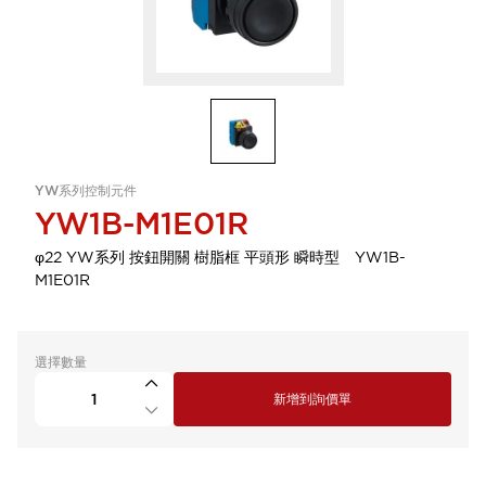
YW系列控制元件
YW1B-M1E01R
φ22 YW系列 按鈕開關 樹脂框 平頭形 瞬時型 YW1B-
M1E01R
選擇數量
新增到詢價單