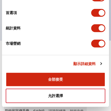
選
按鈕、燈罩和保護罩均為不發光磨制表面，降低因周圍光
擇
首選項
線引起的反光。
獲得UL、 c-UL、 CCC 認證、符合 EN 標準。
統計資料
市場營銷
+
規格
顯示全部
其他規格
顯示詳細資料
全部接受
文件和檔案
允許選擇
型錄和宣傳手冊
CAD檔
認證與標準
技術文件