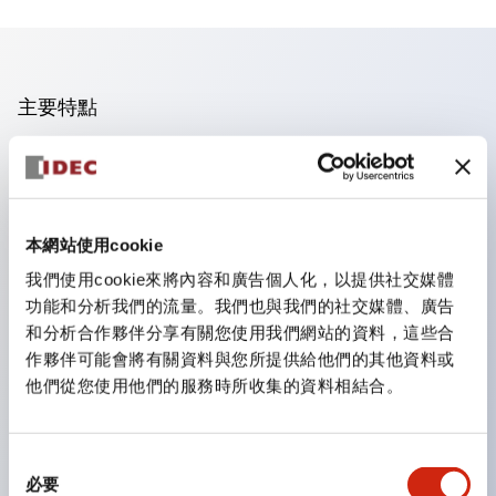
主要特點
手指安全型螺絲端子。
保護等級為 IP20(IEC60529)（面板前為IP65）。
組合式接點塊使安裝和拆卸更加方便。
本網站使用cookie
樹脂框型，金屬框型。
我們使用cookie來將內容和廣告個人化，以提供社交媒體
另具備鑰匙選擇開關，一體型指示燈，機種豐富！
功能和分析我們的流量。我們也與我們的社交媒體、廣告
備有符合國際標準的緊急停止開關。備有照明與非照明
和分析合作夥伴分享有關您使用我們網站的資料，這些合
作夥伴可能會將有關資料與您所提供給他們的其他資料或
型。解除鎖定方式有拉出或旋轉型。具備直接開路動作功
他們從您使用他們的服務時所收集的資料相結合。
能（IEC60947-5-1 附件K）。具備安全鎖定結構
（IEC60947-5-5 6.2）。
指示燈採用大燈罩，確保更廣的視角和範圍，增強安全
同
必要
意
性。