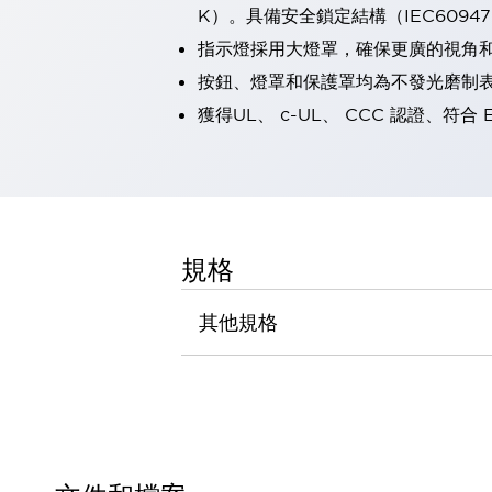
K）。具備安全鎖定結構（IEC60947-5
瀏覽全部
機器人
指示燈採用大燈罩，確保更廣的視角
使人機協作更安全、更高效
按鈕、燈罩和保護罩均為不發光磨制
發揮協作機器人潛力的安全措施
瀏覽全部
獲得UL、 c-UL、 CCC 認證、符合 
半導體
提高半導體製造裝置設計自由度的方法
瞬間完成開關的更換，避免停機時間拉長
充分對應安全標準
瀏覽全部
瀏覽全部
解決方案
規格
IIoT（工業物聯網）
去面板化
RFID 認證
其他規格
安全及其未來
安全及其未來 | 解決⽅案
瀏覽全部
從基礎了解安全元件
瀏覽全部
資源與文件