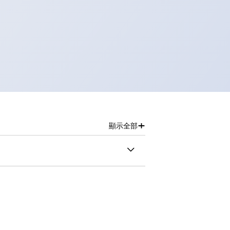
+
顯示全部