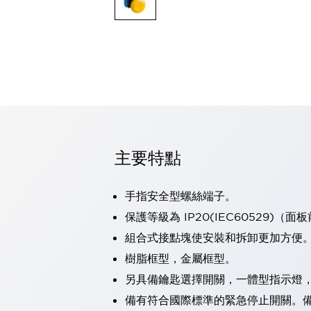
可程式控制器
可程式人機介面
工業乙太網路設備
瀏覽全部
自動識別
自動識別
感測器
瀏覽全部
行業
汽車
主要特點
工業機器人的潛在風險，從第三者角度徹底驗證
減少安全柵內的人身事故
兼顧良好的視認性及減少維修工時
手指安全型螺絲端子。
最適合小型裝置的安全對策
瀏覽全部
保護等級為 IP20(IEC60529)（面
工具機
組合式接點塊使安裝和拆卸更加方便
降低機床成本的技巧簡單的讓人意外
尋找讓機床更小型化的可能性
樹脂框型，金屬框型。
從外觀設計的觀點提升機床的附加價值
另具備鑰匙選擇開關，一體型指示燈
預防導致機器故障的「瞬停」
備有符合國際標準的緊急停止開關。備有
3位置促動開關確保綜合加工中心機的安全性