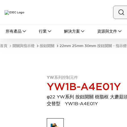
所有產品
所有產品
行業
解決方案
資源與文件
開關與指示燈
按鈕開關
首頁
開關與指示燈
按鈕開關
22mm 25mm 30mm 按鈕開關・指示燈
指示燈和蜂鳴器
瀏覽全部
安全與防爆
安全設備
防爆設備
瀏覽全部
YW系列控制元件
盤櫃
YW1B-A4E01Y
繼電器·計時器
電源供應器
φ22 YW系列 按鈕開關 樹脂框 大蘑菇
回路保護器
交替型 YW1B-A4E01Y
LED照明裝置
端子台
瀏覽全部
自動化