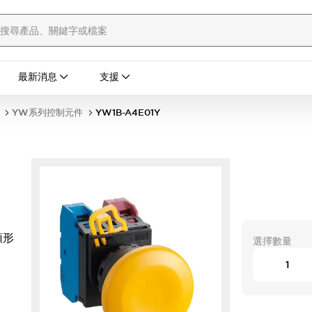
最新消息
支援
YW系列控制元件
YW1B-A4E01Y
頭形
選擇數量