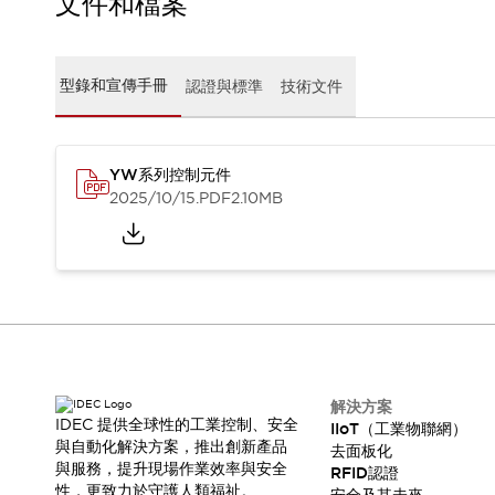
文件和檔案
CAD檔
型錄和宣傳手冊
影片專區
選型系統
型錄和宣傳手冊
認證與標準
技術文件
軟體下載
邏輯模擬器
產品資安通知
YW系列控制元件
最新消息
2025/10/15
.PDF
2.10MB
新聞中心
活動
促銷活動
部落格
支援
聯絡我們
服務據點
產品變更/停產通知
RoHS指令對應
解決方案
IDEC 提供全球性的工業控制、安全
認證與標準
IIoT（工業物聯網）
與自動化解決方案，推出創新產品
去面板化
與服務，提升現場作業效率與安全
RFID認證
性，更致力於守護人類福祉。