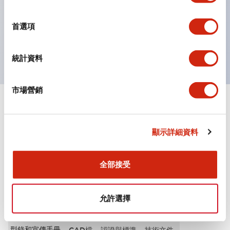
選
按鈕、燈罩和保護罩均為不發光磨制表面，降低因周圍光
擇
首選項
線引起的反光。
獲得UL、 c-UL、 CCC 認證、符合 EN 標準。
統計資料
市場營銷
+
規格
顯示全部
其他規格
顯示詳細資料
全部接受
文件和檔案
允許選擇
型錄和宣傳手冊
CAD檔
認證與標準
技術文件