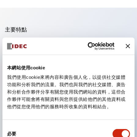
主要特點
手指安全型螺絲端子。
保護等級為 IP20(IEC60529)（面板前為IP65）。
組合式接點塊使安裝和拆卸更加方便。
本網站使用cookie
樹脂框型，金屬框型。
我們使用cookie來將內容和廣告個人化，以提供社交媒體
另具備鑰匙選擇開關，一體型指示燈，機種豐富！
功能和分析我們的流量。我們也與我們的社交媒體、廣告
備有符合國際標準的緊急停止開關。備有照明與非照明
和分析合作夥伴分享有關您使用我們網站的資料，這些合
作夥伴可能會將有關資料與您所提供給他們的其他資料或
型。解除鎖定方式有拉出或旋轉型。具備直接開路動作功
他們從您使用他們的服務時所收集的資料相結合。
能（IEC60947-5-1 附件K）。具備安全鎖定結構
（IEC60947-5-5 6.2）。
指示燈採用大燈罩，確保更廣的視角和範圍，增強安全
同
必要
意
性。