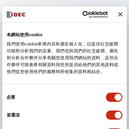
主要特點
手指安全型螺絲端子。
本網站使用cookie
保護等級為 IP20(IEC60529)（面板前為IP65）。
我們使用cookie來將內容和廣告個人化，以提供社交媒體
組合式接點塊使安裝和拆卸更加方便。
功能和分析我們的流量。我們也與我們的社交媒體、廣告
樹脂框型，金屬框型。
和分析合作夥伴分享有關您使用我們網站的資料，這些合
另具備鑰匙選擇開關，一體型指示燈，機種豐富！
作夥伴可能會將有關資料與您所提供給他們的其他資料或
他們從您使用他們的服務時所收集的資料相結合。
備有符合國際標準的緊急停止開關。備有照明與非照明
型。解除鎖定方式有拉出或旋轉型。具備直接開路動作功
能（IEC60947-5-1 附件K）。具備安全鎖定結構
同
必要
（IEC60947-5-5 6.2）。
意
選
指示燈採用大燈罩，確保更廣的視角和範圍，增強安全
擇
性。
首選項
按鈕、燈罩和保護罩均為不發光磨制表面，降低因周圍光