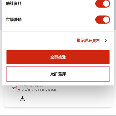
線引起的反光。
統計資料
獲得UL、 c-UL、 CCC 認證、符合 EN 標準。
市場營銷
顯示詳細資料
文件和檔案
全部接受
型錄和宣傳手冊
允許選擇
YW系列控制元件
2025/10/15
.PDF
2.10MB