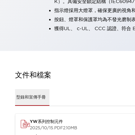
K）。具備安全鎖定結構（IEC60947-5
瀏覽全部
指示燈採用大燈罩，確保更廣的視角
機器人
按鈕、燈罩和保護罩均為不發光磨制
使人機協作更安全、更高效
發揮協作機器人潛力的安全措施
瀏覽全部
獲得UL、 c-UL、 CCC 認證、符合 
半導體
提高半導體製造裝置設計自由度的方法
瞬間完成開關的更換，避免停機時間拉長
充分對應安全標準
瀏覽全部
瀏覽全部
解決方案
文件和檔案
IIoT（工業物聯網）
去面板化
RFID 認證
安全及其未來
型錄和宣傳手冊
安全及其未來 | 解決⽅案
瀏覽全部
從基礎了解安全元件
瀏覽全部
YW系列控制元件
2025/10/15
.PDF
2.10MB
資源與文件