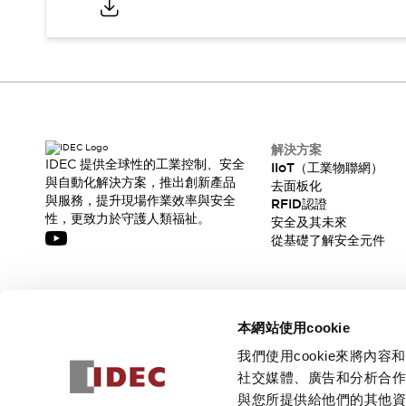
CAD檔
型錄和宣傳手冊
影片專區
選型系統
軟體下載
邏輯模擬器
產品資安通知
解決方案
最新消息
IDEC 提供全球性的工業控制、安全
IIoT（工業物聯網）
新聞中心
與自動化解決方案，推出創新產品
去面板化
活動
與服務，提升現場作業效率與安全
RFID認證
性，更致力於守護人類福祉。
促銷活動
安全及其未來
從基礎了解安全元件
部落格
支援
聯絡我們
服務據點
訂閱我們的電子報，獲取我們的最新訊息!
產品變更/停產通知
本網站使用cookie
RoHS指令對應
訂閱
認證與標準
我們使用cookie來將
社交媒體、廣告和分析合
與您所提供給他們的其他