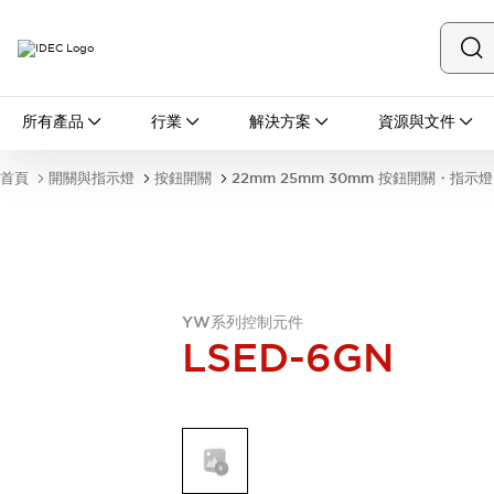
所有產品
所有產品
行業
解決方案
資源與文件
開關與指示燈
按鈕開關
首頁
開關與指示燈
按鈕開關
22mm 25mm 30mm 按鈕開關・指示燈
指示燈和蜂鳴器
瀏覽全部
安全與防爆
安全設備
防爆設備
瀏覽全部
盤櫃
YW系列控制元件
LSED-6GN
繼電器·計時器
電源供應器
回路保護器
LED照明裝置
端子台
瀏覽全部
自動化