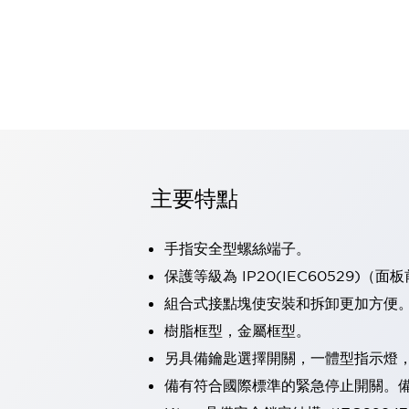
可程式控制器
可程式人機介面
工業乙太網路設備
瀏覽全部
自動識別
自動識別
感測器
瀏覽全部
行業
汽車
主要特點
工業機器人的潛在風險，從第三者角度徹底驗證
減少安全柵內的人身事故
手指安全型螺絲端子。
兼顧良好的視認性及減少維修工時
最適合小型裝置的安全對策
瀏覽全部
保護等級為 IP20(IEC60529)（面
工具機
組合式接點塊使安裝和拆卸更加方便
降低機床成本的技巧簡單的讓人意外
樹脂框型，金屬框型。
尋找讓機床更小型化的可能性
另具備鑰匙選擇開關，一體型指示燈
從外觀設計的觀點提升機床的附加價值
預防導致機器故障的「瞬停」
備有符合國際標準的緊急停止開關。備有
3位置促動開關確保綜合加工中心機的安全性