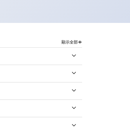
+
顯示全部