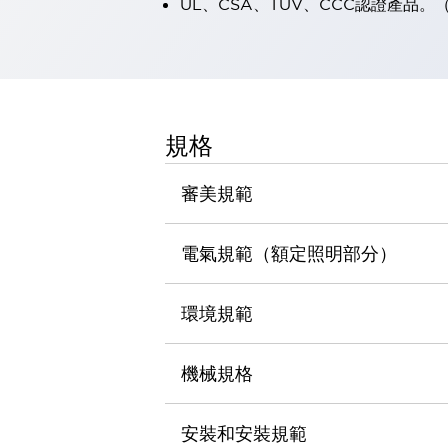
UL、CSA、TÜV、CCC認證產品
瀏覽全部
機器人
使人機協作更安全、更高效
發揮協作機器人潛力的安全措施
瀏覽全部
半導體
提高半導體製造裝置設計自由度的方法
規格
瞬間完成開關的更換，避免停機時間拉長
充分對應安全標準
瀏覽全部
審美規範
瀏覽全部
解決方案
電氣規範（額定照明部分）
IIoT（工業物聯網）
去面板化
RFID 認證
安全及其未來
環境規範
安全及其未來 | 解決⽅案
瀏覽全部
機械規格
從基礎了解安全元件
瀏覽全部
資源與文件
安裝和安裝規範