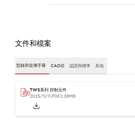
CAD檔
型錄和宣傳手冊
影片專區
選型系統
軟體下載
邏輯模擬器
文件和檔案
產品資安通知
最新消息
新聞中心
型錄和宣傳手冊
CAD檔
認證與標準
其他
活動
促銷活動
部落格
支援
TWS系列 控制元件
聯絡我們
服務據點
2025/11/11
.PDF
2.38MB
產品變更/停產通知
RoHS指令對應
認證與標準