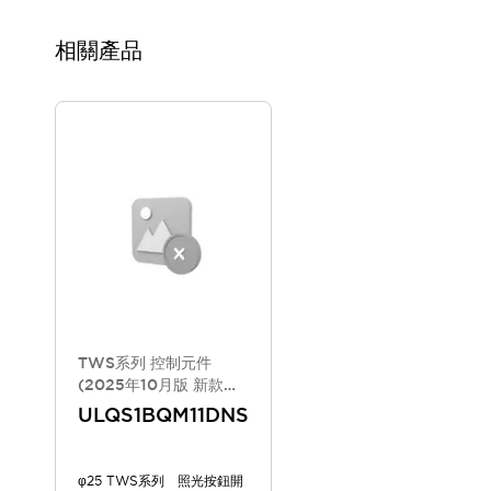
相關產品
TWS系列 控制元件
(2025年10月版 新款機
種)
ULQS1BQM11DNS
φ25 TWS系列 照光按鈕開