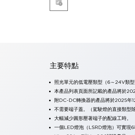
可程式控制器
可程式人機介面
工業乙太網路設備
瀏覽全部
自動識別
自動識別
感測器
瀏覽全部
行業
汽車
主要特點
工業機器人的潛在風險，從第三者角度徹底驗證
減少安全柵內的人身事故
照光單元的低電壓類型（6～24V類型
兼顧良好的視認性及減少維修工時
最適合小型裝置的安全對策
瀏覽全部
本產品列表頁面所記載的產品將於202
工具機
附DC-DC轉換器的產品將於2025年
降低機床成本的技巧簡單的讓人意外
不需要端子蓋。（駕駛燈的直接類型
尋找讓機床更小型化的可能性
大幅減少圓形壓著端子的配線工時。
從外觀設計的觀點提升機床的附加價值
預防導致機器故障的「瞬停」
一個LED燈泡（LSRD燈泡）可實
3位置促動開關確保綜合加工中心機的安全性