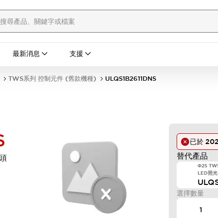
最新消息
支援
TWS系列 控制元件 (舊款機種)
ULQS1B2611DNS
S
已於
20
替代產品
頭
Φ25 
LED照光
ULQ
選擇數量