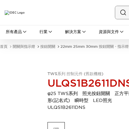
所有產品
所有產品
行業
解決方案
資源與文件
開關與指示燈
按鈕開關
首頁
開關與指示燈
按鈕開關
22mm 25mm 30mm 按鈕開關・指示燈
指示燈和蜂鳴器
瀏覽全部
安全與防爆
安全設備
防爆設備
TWS系列 控制元件 (舊款機種)
瀏覽全部
ULQS1B2611DN
盤櫃
繼電器·計時器
φ25 TWS系列 照光按鈕開關 正方平
電源供應器
形(記名式) 瞬時型 LED照光
回路保護器
ULQS1B2611DNS
LED照明裝置
端子台
瀏覽全部
自動化