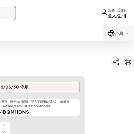
訪客，您好。
登入/註冊
台灣
26/06/30
停產
TWS系列 照光按鈕開關 正方平頭形(記名式) 瞬時型
 AC200/220V ULQS1BQM11DNS
S1BQM11DNS