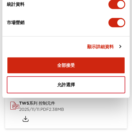
統計資料
機械規格
市場營銷
安裝和安裝規範
顯示詳細資料
文件和檔案
全部接受
型錄和宣傳手冊
CAD檔
認證與標準
其他
允許選擇
TWS系列 控制元件
2025/11/11
.PDF
2.38MB