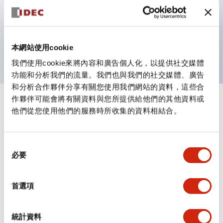
一個LED燈泡（LSRD燈泡）可實現6種顏色的功能。過
去各顏色分開的LED燈泡，現在可用一種顏色的LED燈
泡表現各種顏色。
UL、CSA、TÜV、CCC認證產品。（部分機種除外）
本網站使用cookie
我們使用cookie來將內容和廣告個人化，以提供社交媒體
功能和分析我們的流量。我們也與我們的社交媒體、廣告
和分析合作夥伴分享有關您使用我們網站的資料，這些合
作夥伴可能會將有關資料與您所提供給他們的其他資料或
+
規格
顯示全部
他們從您使用他們的服務時所收集的資料相結合。
審美規範
同
必要
電氣規範（額定照明部分）
意
選
擇
環境規範
首選項
機械規格
統計資料