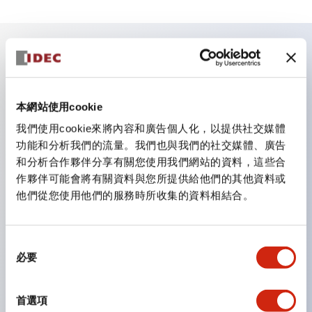
主要特點
本網站使用cookie
照明單元的低電壓類型（6～24V類型）預計自2026年1
月起逐步切換為新目錄型號產品
我們使用cookie來將內容和廣告個人化，以提供社交媒體
功能和分析我們的流量。我們也與我們的社交媒體、廣告
可搭載高電壓類型的LED燈泡，直連類型的額定使用電
和分析合作夥伴分享有關您使用我們網站的資料，這些合
壓最高可支援至240V。
作夥伴可能會將有關資料與您所提供給他們的其他資料或
不需要端子蓋。（不包括指示燈的直連類型）
他們從您使用他們的服務時所收集的資料相結合。
大幅減少圓形壓著端子的配線工時。
一顆LED燈泡（LSRD燈泡）可實現六種顏色的功能。過
同
去每種顏色分開的LED燈泡，現在可用一顆單色LED燈
必要
意
泡表現各種顏色。
選
擇
UL、CSA、TÜV、CCC認證品。（部分機種除外）
首選項