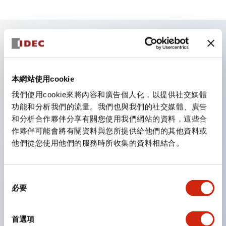
主要特點
本網站使用cookie
照明單元的低電壓類型（6～24V類型）預計自2026年1
我們使用cookie來將內容和廣告個人化，以提供社交媒體
月起逐步切換為新目錄型號產品
功能和分析我們的流量。我們也與我們的社交媒體、廣告
可搭載高電壓類型的LED燈泡，直連類型的額定使用電
和分析合作夥伴分享有關您使用我們網站的資料，這些合
壓最高可支援至240V。
作夥伴可能會將有關資料與您所提供給他們的其他資料或
不需要端子蓋。（不包括指示燈的直連類型）
他們從您使用他們的服務時所收集的資料相結合。
大幅減少圓形壓著端子的配線工時。
一顆LED燈泡（LSRD燈泡）可實現六種顏色的功能。過
同
去每種顏色分開的LED燈泡，現在可用一顆單色LED燈
必要
意
泡表現各種顏色。
選
擇
UL、CSA、TÜV、CCC認證品。（部分機種除外）
首選項