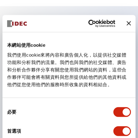
主要特點
照明單元的低電壓類型（6～24V類型）預計自2026年1
本網站使用cookie
月起逐步切換為新目錄型號產品
我們使用cookie來將內容和廣告個人化，以提供社交媒體
可搭載高電壓類型的LED燈泡，直連類型的額定使用電
功能和分析我們的流量。我們也與我們的社交媒體、廣告
和分析合作夥伴分享有關您使用我們網站的資料，這些合
壓最高可支援至240V。
作夥伴可能會將有關資料與您所提供給他們的其他資料或
不需要端子蓋。（不包括指示燈的直連類型）
他們從您使用他們的服務時所收集的資料相結合。
大幅減少圓形壓著端子的配線工時。
一顆LED燈泡（LSRD燈泡）可實現六種顏色的功能。過
同
去每種顏色分開的LED燈泡，現在可用一顆單色LED燈
必要
意
泡表現各種顏色。
選
UL、CSA、TÜV、CCC認證品。（部分機種除外）
擇
首選項