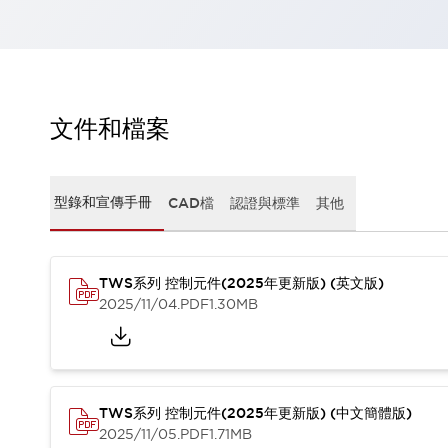
瀏覽全部
機器人
使人機協作更安全、更高效
發揮協作機器人潛力的安全措施
瀏覽全部
半導體
文件和檔案
提高半導體製造裝置設計自由度的方法
瞬間完成開關的更換，避免停機時間拉長
充分對應安全標準
瀏覽全部
型錄和宣傳手冊
CAD檔
認證與標準
其他
瀏覽全部
解決方案
IIoT（工業物聯網）
去面板化
RFID 認證
TWS系列 控制元件(2025年更新版) (英文版)
2025/11/04
.PDF
1.30MB
安全及其未來
安全及其未來 | 解決⽅案
瀏覽全部
從基礎了解安全元件
瀏覽全部
TWS系列 控制元件(2025年更新版) (中文簡體版)
資源與文件
2025/11/05
.PDF
1.71MB