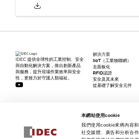
CAD檔
型錄和宣傳手冊
影片專區
選型系統
軟體下載
邏輯模擬器
產品資安通知
最新消息
解決方案
IDEC 提供全球性的工業控制、安全
新聞中心
IIoT（工業物聯網）
與自動化解決方案，推出創新產品
去面板化
活動
與服務，提升現場作業效率與安全
RFID認證
促銷活動
性，更致力於守護人類福祉。
安全及其未來
部落格
從基礎了解安全元件
支援
聯絡我們
服務據點
產品變更/停產通知
訂閱我們的電子報，獲取我們的最新訊息!
RoHS指令對應
本網站使用cookie
認證與標準
訂閱
我們使用cookie來將
社交媒體、廣告和分析合