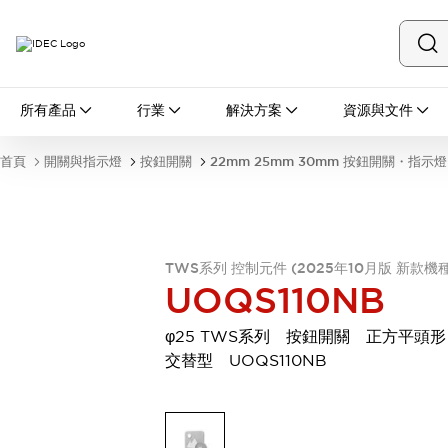
所有產品
所有產品
行業
解決方案
資源與文件
開關與指示燈
按鈕開關
首頁
開關與指示燈
按鈕開關
22mm 25mm 30mm 按鈕開關・指示燈
指示燈和蜂鳴器
瀏覽全部
安全與防爆
安全設備
防爆設備
瀏覽全部
TWS系列 控制元件 (2025年10月版 新款機種
UOQS110NB
盤櫃
繼電器·計時器
φ25 TWS系列 按鈕開關 正方平頭
電源供應器
交替型 UOQS110NB
回路保護器
LED照明裝置
端子台
瀏覽全部
自動化