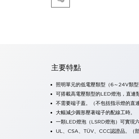
可程式控制器
可程式人機介面
工業乙太網路設備
瀏覽全部
自動識別
自動識別
感測器
瀏覽全部
行業
汽車
主要特點
工業機器人的潛在風險，從第三者角度徹底驗證
減少安全柵內的人身事故
照明單元的低電壓類型（6～24V類型
兼顧良好的視認性及減少維修工時
最適合小型裝置的安全對策
瀏覽全部
可搭載高電壓類型的LED燈泡，直連
工具機
不需要端子蓋。（不包括指示燈的直
降低機床成本的技巧簡單的讓人意外
大幅減少圓形壓著端子的配線工時。
尋找讓機床更小型化的可能性
一顆LED燈泡（LSRD燈泡）可實
從外觀設計的觀點提升機床的附加價值
預防導致機器故障的「瞬停」
UL、CSA、TÜV、CCC認證品。
3位置促動開關確保綜合加工中心機的安全性