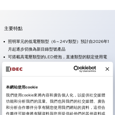
主要特點
照明單元的低電壓類型（6～24V類型）預計自2026年1
月起逐步切換為新目錄型號產品
可搭載高電壓類型的LED燈泡，直連類型的額定使用電
壓最高可支援至240V。
不需要端子蓋。（不包括指示燈的直連類型）
大幅減少圓形壓著端子的配線工時。
本網站使用cookie
一顆LED燈泡（LSRD燈泡）可實現六種顏色的功能。過
去每種顏色分開的LED燈泡，現在可用一顆單色LED燈
我們使用cookie來將內容和廣告個人化，以提供社交媒體
功能和分析我們的流量。我們也與我們的社交媒體、廣告
泡表現各種顏色。
和分析合作夥伴分享有關您使用我們網站的資料，這些合
UL、CSA、TÜV、CCC認證品。（部分機種除外）
作夥伴可能會將有關資料與您所提供給他們的其他資料或