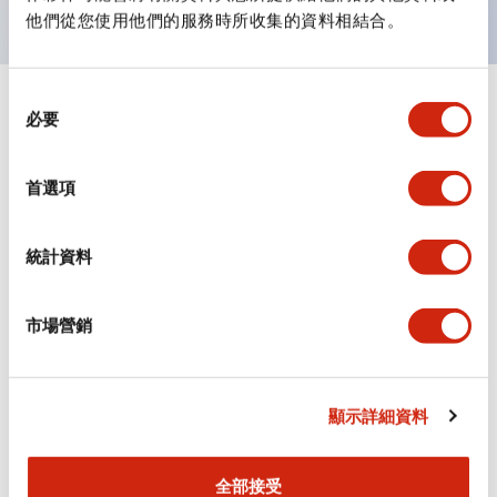
他們從您使用他們的服務時所收集的資料相結合。
同
+
規格
顯示全部
必要
意
選
審美規範
擇
首選項
電氣規範（額定照明部分）
統計資料
環境規範
市場營銷
機械規格
安裝和安裝規範
顯示詳細資料
全部接受