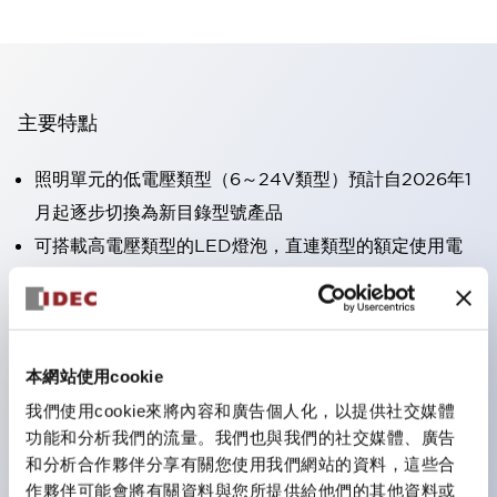
主要特點
照明單元的低電壓類型（6～24V類型）預計自2026年1
月起逐步切換為新目錄型號產品
可搭載高電壓類型的LED燈泡，直連類型的額定使用電
壓最高可支援至240V。
不需要端子蓋。（不包括指示燈的直連類型）
大幅減少圓形壓著端子的配線工時。
本網站使用cookie
一顆LED燈泡（LSRD燈泡）可實現六種顏色的功能。過
去每種顏色分開的LED燈泡，現在可用一顆單色LED燈
我們使用cookie來將內容和廣告個人化，以提供社交媒體
功能和分析我們的流量。我們也與我們的社交媒體、廣告
泡表現各種顏色。
和分析合作夥伴分享有關您使用我們網站的資料，這些合
UL、CSA、TÜV、CCC認證品。（部分機種除外）
作夥伴可能會將有關資料與您所提供給他們的其他資料或