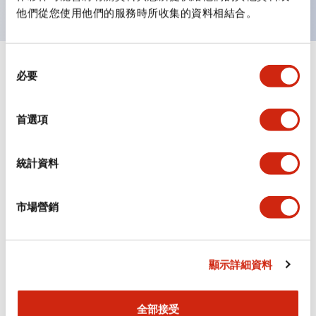
他們從您使用他們的服務時所收集的資料相結合。
同
+
規格
顯示全部
必要
意
選
審美規範
擇
首選項
電氣規範（額定照明部分）
統計資料
環境規範
市場營銷
機械規格
安裝和安裝規範
顯示詳細資料
全部接受