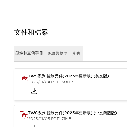
CAD檔
型錄和宣傳手冊
影片專區
選型系統
軟體下載
文件和檔案
邏輯模擬器
產品資安通知
最新消息
型錄和宣傳手冊
認證與標準
其他
新聞中心
活動
促銷活動
部落格
TWS系列 控制元件(2025年更新版) (英文版)
2025/11/04
.PDF
1.30MB
支援
聯絡我們
服務據點
產品變更/停產通知
RoHS指令對應
認證與標準
TWS系列 控制元件(2025年更新版) (中文簡體版)
2025/11/05
.PDF
1.71MB