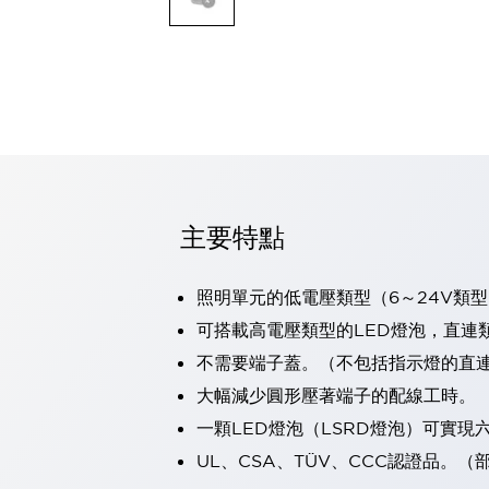
可程式控制器
可程式人機介面
工業乙太網路設備
瀏覽全部
自動識別
自動識別
感測器
瀏覽全部
行業
汽車
主要特點
工業機器人的潛在風險，從第三者角度徹底驗證
減少安全柵內的人身事故
照明單元的低電壓類型（6～24V類型
兼顧良好的視認性及減少維修工時
最適合小型裝置的安全對策
瀏覽全部
可搭載高電壓類型的LED燈泡，直連
工具機
不需要端子蓋。（不包括指示燈的直
降低機床成本的技巧簡單的讓人意外
大幅減少圓形壓著端子的配線工時。
尋找讓機床更小型化的可能性
一顆LED燈泡（LSRD燈泡）可實
從外觀設計的觀點提升機床的附加價值
預防導致機器故障的「瞬停」
UL、CSA、TÜV、CCC認證品。
3位置促動開關確保綜合加工中心機的安全性