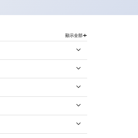
+
顯示全部