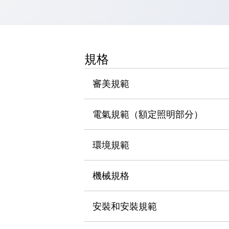
瀏覽全部
機器人
使人機協作更安全、更高效
發揮協作機器人潛力的安全措施
瀏覽全部
規格
半導體
提高半導體製造裝置設計自由度的方法
審美規範
瞬間完成開關的更換，避免停機時間拉長
充分對應安全標準
瀏覽全部
瀏覽全部
電氣規範（額定照明部分）
解決方案
IIoT（工業物聯網）
環境規範
去面板化
RFID 認證
安全及其未來
安全及其未來 | 解決⽅案
機械規格
瀏覽全部
從基礎了解安全元件
安裝和安裝規範
瀏覽全部
資源與文件