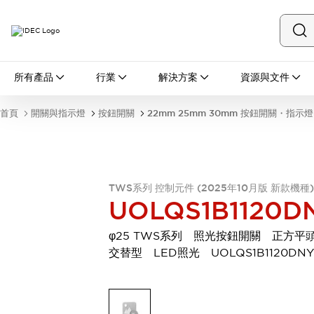
所有產品
所有產品
行業
解決方案
資源與文件
開關與指示燈
按鈕開關
首頁
開關與指示燈
按鈕開關
22mm 25mm 30mm 按鈕開關・指示燈
指示燈和蜂鳴器
瀏覽全部
安全與防爆
安全設備
防爆設備
瀏覽全部
TWS系列 控制元件 (2025年10月版 新款機種)
UOLQS1B1120D
盤櫃
繼電器·計時器
φ25 TWS系列 照光按鈕開關 正方
電源供應器
交替型 LED照光 UOLQS1B1120DNY
回路保護器
LED照明裝置
端子台
瀏覽全部
自動化