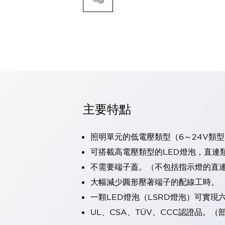
可程式控制器
可程式人機介面
工業乙太網路設備
瀏覽全部
自動識別
自動識別
感測器
瀏覽全部
行業
汽車
主要特點
工業機器人的潛在風險，從第三者角度徹底驗證
減少安全柵內的人身事故
照明單元的低電壓類型（6～24V類型
兼顧良好的視認性及減少維修工時
最適合小型裝置的安全對策
瀏覽全部
可搭載高電壓類型的LED燈泡，直連
工具機
不需要端子蓋。（不包括指示燈的直
降低機床成本的技巧簡單的讓人意外
大幅減少圓形壓著端子的配線工時。
尋找讓機床更小型化的可能性
一顆LED燈泡（LSRD燈泡）可實
從外觀設計的觀點提升機床的附加價值
預防導致機器故障的「瞬停」
UL、CSA、TÜV、CCC認證品。
3位置促動開關確保綜合加工中心機的安全性