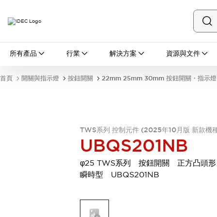
所有產品
所有產品
行業
解決方案
資源與文件
開關與指示燈
按鈕開關
首頁
開關與指示燈
按鈕開關
22mm 25mm 30mm 按鈕開關・指示燈
指示燈和蜂鳴器
瀏覽全部
安全與防爆
安全設備
防爆設備
瀏覽全部
TWS系列 控制元件 (2025年10月版 新款機種
UBQS201NB
盤櫃
繼電器·計時器
φ25 TWS系列 按鈕開關 正方凸頭
電源供應器
瞬時型 UBQS201NB
回路保護器
LED照明裝置
端子台
瀏覽全部
自動化