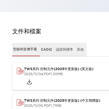
瀏覽全部
機器人
使人機協作更安全、更高效
發揮協作機器人潛力的安全措施
瀏覽全部
半導體
文件和檔案
提高半導體製造裝置設計自由度的方法
瞬間完成開關的更換，避免停機時間拉長
充分對應安全標準
瀏覽全部
型錄和宣傳手冊
CAD檔
認證與標準
其他
瀏覽全部
解決方案
IIoT（工業物聯網）
去面板化
RFID 認證
TWS系列 控制元件(2025年更新版) (英文版)
2025/11/04
.PDF
1.30MB
安全及其未來
安全及其未來 | 解決⽅案
瀏覽全部
從基礎了解安全元件
瀏覽全部
TWS系列 控制元件(2025年更新版) (中文簡體版)
資源與文件
2025/11/05
.PDF
1.71MB