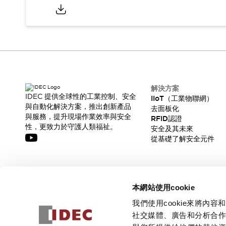
CAD檔
型錄和宣傳手冊
影片專區
選型系統
軟體下載
邏輯模擬器
產品資安通知
最新消息
解決方案
IDEC 提供全球性的工業控制、安全
新聞中心
IIoT（工業物聯網）
與自動化解決方案，推出創新產品
去面板化
活動
與服務，提升現場作業效率與安全
RFID認證
促銷活動
性，更致力於守護人類福祉。
安全及其未來
部落格
從基礎了解安全元件
支援
聯絡我們
服務據點
產品變更/停產通知
訂閱我們的電子報，獲取我們的最新訊息!
RoHS指令對應
本網站使用cookie
認證與標準
訂閱
我們使用cookie來將
社交媒體、廣告和分析合