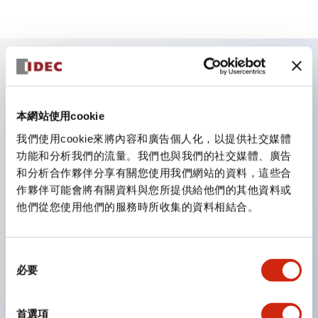
主要特點
本網站使用cookie
照明單元的低電壓類型（6～24V類型）預計自2026年1
我們使用cookie來將內容和廣告個人化，以提供社交媒體
月起逐步切換為新目錄型號產品
功能和分析我們的流量。我們也與我們的社交媒體、廣告
可搭載高電壓類型的LED燈泡，直連類型的額定使用電
和分析合作夥伴分享有關您使用我們網站的資料，這些合
壓最高可支援至240V。
作夥伴可能會將有關資料與您所提供給他們的其他資料或
他們從您使用他們的服務時所收集的資料相結合。
不需要端子蓋。（不包括指示燈的直連類型）
大幅減少圓形壓著端子的配線工時。
一顆LED燈泡（LSRD燈泡）可實現六種顏色的功能。過
同
必要
意
去每種顏色分開的LED燈泡，現在可用一顆單色LED燈
選
泡表現各種顏色。
擇
首選項
UL、CSA、TÜV、CCC認證品。（部分機種除外）