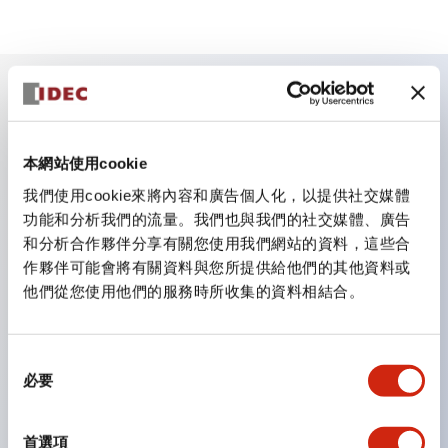
主要特點
本網站使用cookie
照明單元的低電壓類型（6～24V類型）預計自2026年1
我們使用cookie來將內容和廣告個人化，以提供社交媒體
月起逐步切換為新目錄型號產品
功能和分析我們的流量。我們也與我們的社交媒體、廣告
可搭載高電壓類型的LED燈泡，直連類型的額定使用電
和分析合作夥伴分享有關您使用我們網站的資料，這些合
壓最高可支援至240V。
作夥伴可能會將有關資料與您所提供給他們的其他資料或
他們從您使用他們的服務時所收集的資料相結合。
不需要端子蓋。（不包括指示燈的直連類型）
大幅減少圓形壓著端子的配線工時。
一顆LED燈泡（LSRD燈泡）可實現六種顏色的功能。過
同
必要
意
去每種顏色分開的LED燈泡，現在可用一顆單色LED燈
選
泡表現各種顏色。
擇
首選項
UL、CSA、TÜV、CCC認證品。（部分機種除外）