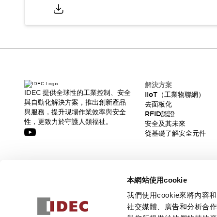
CAD檔
型錄和宣傳手冊
影片專區
選型系統
軟體下載
邏輯模擬器
產品資安通知
最新消息
解決方案
IDEC 提供全球性的工業控制、安全
新聞中心
IIoT（工業物聯網）
與自動化解決方案，推出創新產品
去面板化
活動
與服務，提升現場作業效率與安全
RFID認證
促銷活動
性，更致力於守護人類福祉。
安全及其未來
部落格
從基礎了解安全元件
支援
聯絡我們
服務據點
產品變更/停產通知
訂閱我們的電子報，獲取我們的最新訊息!
RoHS指令對應
本網站使用cookie
認證與標準
訂閱
我們使用cookie來將
社交媒體、廣告和分析合