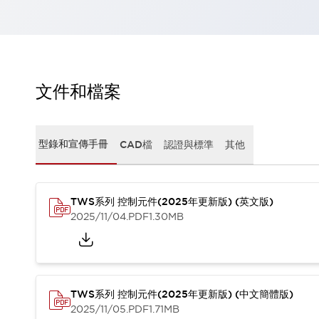
瀏覽全部
機器人
使人機協作更安全、更高效
發揮協作機器人潛力的安全措施
瀏覽全部
半導體
文件和檔案
提高半導體製造裝置設計自由度的方法
瞬間完成開關的更換，避免停機時間拉長
充分對應安全標準
瀏覽全部
型錄和宣傳手冊
CAD檔
認證與標準
其他
瀏覽全部
解決方案
IIoT（工業物聯網）
去面板化
RFID 認證
TWS系列 控制元件(2025年更新版) (英文版)
2025/11/04
.PDF
1.30MB
安全及其未來
安全及其未來 | 解決⽅案
瀏覽全部
從基礎了解安全元件
瀏覽全部
TWS系列 控制元件(2025年更新版) (中文簡體版)
資源與文件
2025/11/05
.PDF
1.71MB