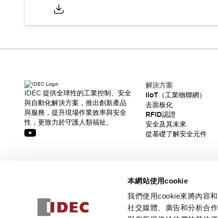
CAD檔
型錄和宣傳手冊
影片專區
選型系統
軟體下載
邏輯模擬器
產品資安通知
最新消息
解決方案
IDEC 提供全球性的工業控制、安全
新聞中心
IIoT（工業物聯網）
與自動化解決方案，推出創新產品
去面板化
活動
與服務，提升現場作業效率與安全
RFID認證
促銷活動
性，更致力於守護人類福祉。
安全及其未來
部落格
從基礎了解安全元件
支援
聯絡我們
服務據點
產品變更/停產通知
訂閱我們的電子報，獲取我們的最新訊息!
RoHS指令對應
本網站使用cookie
認證與標準
訂閱
我們使用cookie來將
社交媒體、廣告和分析合