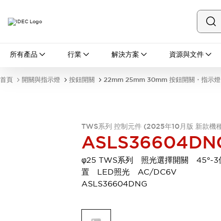
所有產品
所有產品
行業
解決方案
資源與文件
開關與指示燈
按鈕開關
首頁
開關與指示燈
按鈕開關
22mm 25mm 30mm 按鈕開關・指示燈
指示燈和蜂鳴器
瀏覽全部
安全與防爆
安全設備
防爆設備
TWS系列 控制元件 (2025年10月版 新款機種
瀏覽全部
ASLS36604DN
盤櫃
繼電器·計時器
φ25 TWS系列 照光選擇開關 45°-3
電源供應器
置 LED照光 AC/DC6V
回路保護器
ASLS36604DNG
LED照明裝置
端子台
瀏覽全部
自動化