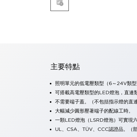
可程式控制器
可程式人機介面
工業乙太網路設備
瀏覽全部
自動識別
自動識別
感測器
瀏覽全部
行業
汽車
主要特點
工業機器人的潛在風險，從第三者角度徹底驗證
減少安全柵內的人身事故
照明單元的低電壓類型（6～24V類型
兼顧良好的視認性及減少維修工時
最適合小型裝置的安全對策
瀏覽全部
可搭載高電壓類型的LED燈泡，直連
工具機
不需要端子蓋。（不包括指示燈的直
降低機床成本的技巧簡單的讓人意外
大幅減少圓形壓著端子的配線工時。
尋找讓機床更小型化的可能性
一顆LED燈泡（LSRD燈泡）可實
從外觀設計的觀點提升機床的附加價值
預防導致機器故障的「瞬停」
UL、CSA、TÜV、CCC認證品。
3位置促動開關確保綜合加工中心機的安全性