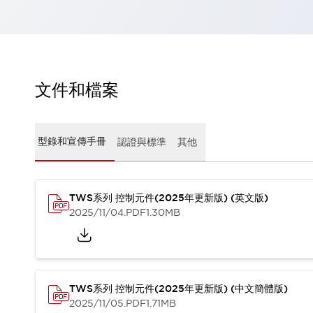
瀏覽全部
機器人
使人機協作更安全、更高效
發揮協作機器人潛力的安全措施
瀏覽全部
半導體
文件和檔案
提高半導體製造裝置設計自由度的方法
瞬間完成開關的更換，避免停機時間拉長
充分對應安全標準
瀏覽全部
型錄和宣傳手冊
認證與標準
其他
瀏覽全部
解決方案
IIoT（工業物聯網）
去面板化
RFID 認證
TWS系列 控制元件(2025年更新版) (英文版)
2025/11/04
.PDF
1.30MB
安全及其未來
安全及其未來 | 解決⽅案
瀏覽全部
從基礎了解安全元件
瀏覽全部
TWS系列 控制元件(2025年更新版) (中文簡體版)
資源與文件
2025/11/05
.PDF
1.71MB