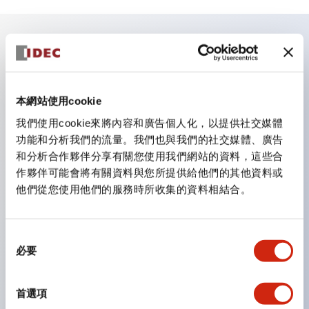
主要特點
照明單元的低電壓類型（6～24V類型）預計自2026年1
本網站使用cookie
月起逐步切換為新目錄型號產品
我們使用cookie來將內容和廣告個人化，以提供社交媒體
可搭載高電壓類型的LED燈泡，直連類型的額定使用電
功能和分析我們的流量。我們也與我們的社交媒體、廣告
和分析合作夥伴分享有關您使用我們網站的資料，這些合
壓最高可支援至240V。
作夥伴可能會將有關資料與您所提供給他們的其他資料或
不需要端子蓋。（不包括指示燈的直連類型）
他們從您使用他們的服務時所收集的資料相結合。
大幅減少圓形壓著端子的配線工時。
一顆LED燈泡（LSRD燈泡）可實現六種顏色的功能。過
同
去每種顏色分開的LED燈泡，現在可用一顆單色LED燈
必要
意
泡表現各種顏色。
選
UL、CSA、TÜV、CCC認證品。（部分機種除外）
擇
首選項