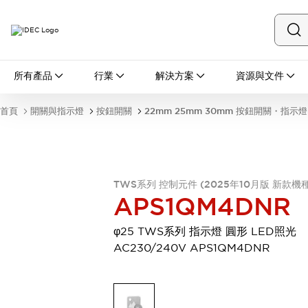
所有產品
所有產品
行業
解決方案
資源與文件
開關與指示燈
按鈕開關
首頁
開關與指示燈
按鈕開關
22mm 25mm 30mm 按鈕開關・指示燈
指示燈和蜂鳴器
瀏覽全部
安全與防爆
安全設備
防爆設備
瀏覽全部
TWS系列 控制元件 (2025年10月版 新款機種
APS1QM4DNR
盤櫃
繼電器·計時器
φ25 TWS系列 指示燈 圓形 LED照光
電源供應器
AC230/240V APS1QM4DNR
回路保護器
LED照明裝置
端子台
瀏覽全部
自動化