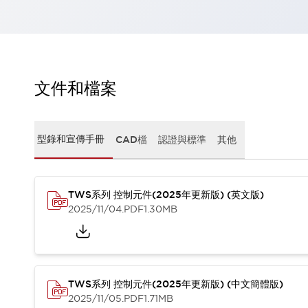
瀏覽全部
機器人
使人機協作更安全、更高效
發揮協作機器人潛力的安全措施
瀏覽全部
半導體
文件和檔案
提高半導體製造裝置設計自由度的方法
瞬間完成開關的更換，避免停機時間拉長
充分對應安全標準
瀏覽全部
型錄和宣傳手冊
CAD檔
認證與標準
其他
瀏覽全部
解決方案
IIoT（工業物聯網）
去面板化
RFID 認證
TWS系列 控制元件(2025年更新版) (英文版)
2025/11/04
.PDF
1.30MB
安全及其未來
安全及其未來 | 解決⽅案
瀏覽全部
從基礎了解安全元件
瀏覽全部
TWS系列 控制元件(2025年更新版) (中文簡體版)
資源與文件
2025/11/05
.PDF
1.71MB