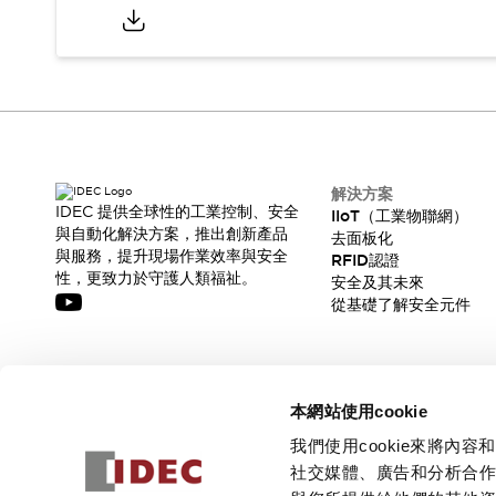
CAD檔
型錄和宣傳手冊
影片專區
選型系統
軟體下載
邏輯模擬器
產品資安通知
最新消息
解決方案
IDEC 提供全球性的工業控制、安全
新聞中心
IIoT（工業物聯網）
與自動化解決方案，推出創新產品
去面板化
活動
與服務，提升現場作業效率與安全
RFID認證
促銷活動
性，更致力於守護人類福祉。
安全及其未來
部落格
從基礎了解安全元件
支援
聯絡我們
服務據點
產品變更/停產通知
訂閱我們的電子報，獲取我們的最新訊息!
RoHS指令對應
本網站使用cookie
認證與標準
訂閱
我們使用cookie來將
社交媒體、廣告和分析合