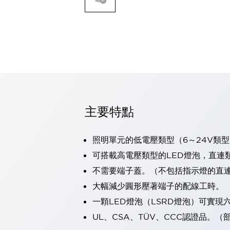
可程式控制器
可程式人機介面
工業乙太網路設備
瀏覽全部
自動識別
自動識別
感測器
瀏覽全部
行業
汽車
主要特點
工業機器人的潛在風險，從第三者角度徹底驗證
減少安全柵內的人身事故
照明單元的低電壓類型（6～24V類型
兼顧良好的視認性及減少維修工時
最適合小型裝置的安全對策
瀏覽全部
可搭載高電壓類型的LED燈泡，直連
工具機
不需要端子蓋。（不包括指示燈的直
降低機床成本的技巧簡單的讓人意外
大幅減少圓形壓著端子的配線工時。
尋找讓機床更小型化的可能性
一顆LED燈泡（LSRD燈泡）可實
從外觀設計的觀點提升機床的附加價值
預防導致機器故障的「瞬停」
UL、CSA、TÜV、CCC認證品。
3位置促動開關確保綜合加工中心機的安全性