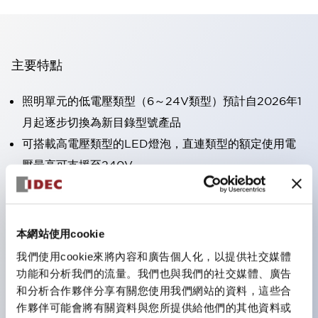
主要特點
照明單元的低電壓類型（6～24V類型）預計自2026年1
月起逐步切換為新目錄型號產品
可搭載高電壓類型的LED燈泡，直連類型的額定使用電
壓最高可支援至240V。
不需要端子蓋。（不包括指示燈的直連類型）
大幅減少圓形壓著端子的配線工時。
一顆LED燈泡（LSRD燈泡）可實現六種顏色的功能。過
本網站使用cookie
去每種顏色分開的LED燈泡，現在可用一顆單色LED燈
我們使用cookie來將內容和廣告個人化，以提供社交媒體
泡表現各種顏色。
功能和分析我們的流量。我們也與我們的社交媒體、廣告
和分析合作夥伴分享有關您使用我們網站的資料，這些合
UL、CSA、TÜV、CCC認證品。（部分機種除外）
作夥伴可能會將有關資料與您所提供給他們的其他資料或