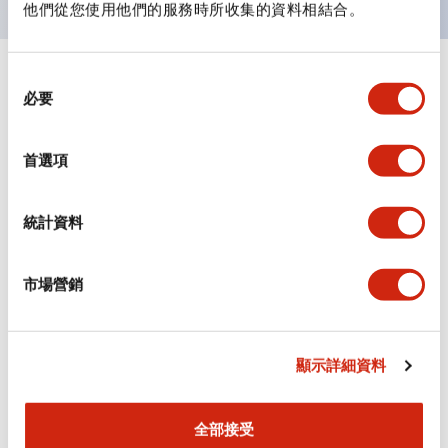
他們從您使用他們的服務時所收集的資料相結合。
同
+
規格
顯示全部
必要
意
選
審美規範
擇
首選項
電氣規範（額定照明部分）
統計資料
環境規範
市場營銷
機械規格
安裝和安裝規範
顯示詳細資料
全部接受